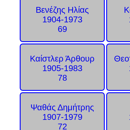
Βενέζης Ηλίας
Κ
1904-1973
69
Καίστλερ Άρθουρ
Θεο
1905-1983
78
Ψαθάς Δημήτρης
1907-1979
72