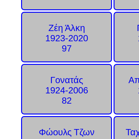
Ζέη Άλκη
1923-2020
97
Γονατάς
Απ
1924-2006
82
Φώουλς Τζων
Τα