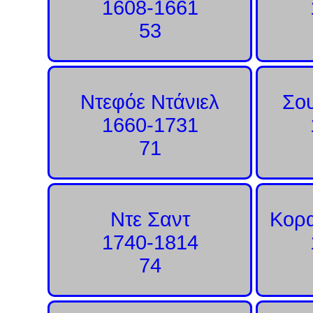
1608-1661
53
Ντεφόε Ντάνιελ
Σου
1660-1731
71
Ντε Σαντ
Κορα
1740-1814
74