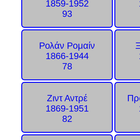
1859-1952
93
Ρολάν Ρομαίν
1866-1944
78
Ζιντ Αντρέ
Πρ
1869-1951
82