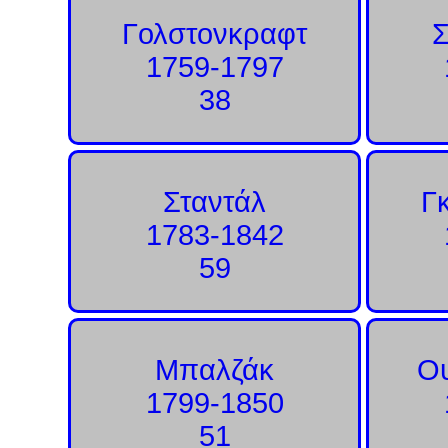
Γολστονκραφτ
1759-1797
38
Σταντάλ
Γ
1783-1842
59
Μπαλζάκ
Ο
1799-1850
51