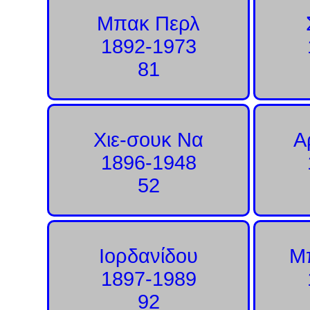
Μπακ Περλ
1892-1973
81
Χιε-σουκ Να
Α
1896-1948
52
Ιορδανίδου
Μ
1897-1989
92