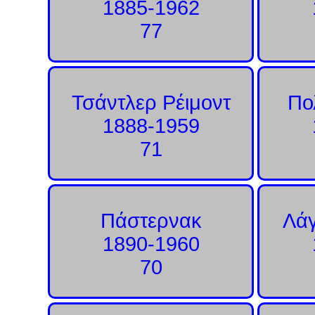
1885-1962
77
Τσάντλερ Ρέιμοντ
Πο
1888-1959
71
Πάστερνακ
Λάγ
1890-1960
70