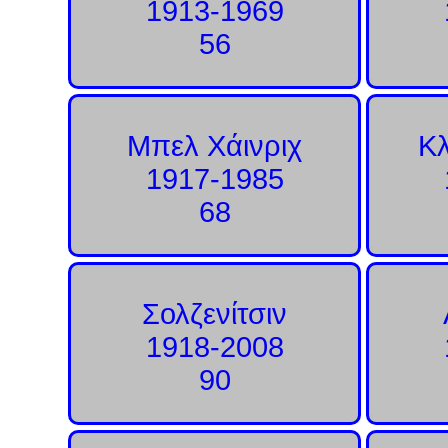
1913-1969
56
Μπελ Χάινριχ
Κ
1917-1985
68
Σολζενίτσιν
1918-2008
90