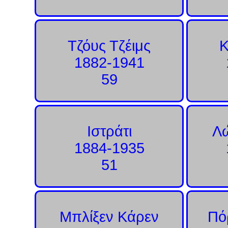
Τζόυς Τζέιμς
Κ
1882-1941
59
Ιστράτι
Λώ
1884-1935
51
Μπλίξεν Κάρεν
Πό