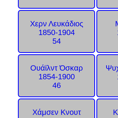
Χερν Λευκάδιος
1850-1904
54
Ουάϊλντ Όσκαρ
Ψυχ
1854-1900
46
Χάμσεν Κνουτ
Κ