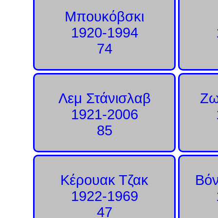
Μπουκόβσκι
1920-1994
74
Λεμ Στάνισλαβ
Ζω
1921-2006
85
Κέρουακ Τζακ
Βόν
1922-1969
47