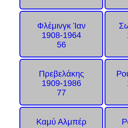
Φλέμινγκ Ίαν
Σω
1908-1964
56
Πρεβελάκης
Ρο
1909-1986
77
Καμύ Αλμπέρ
Ρ