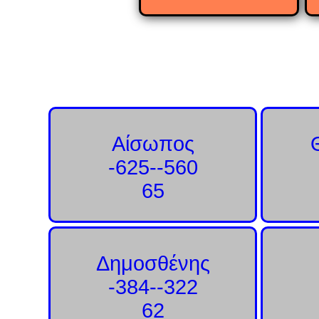
ΣΥΓΓΡΑΦΕΙΣ
Αίσωπος
-625--560
65
Δημοσθένης
-384--322
62