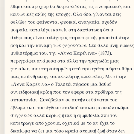
έθιμα και προχωράει διερευνώντας τις πνευματικές και
κοινωνικές αξίες της εποχής. Όλα όσα γίνονται στις
σελίδες του φαίνονται φυσικά, αναγκαία, σχεδόν
μοιραία, καταλήγει κανείς στη διαπίστωση ότι ο
άνθρωπος είναι ανίσχυρος παρατηρητής μπροστά στην
ροή και την δύναμη των γεγονότων. Στο άλλο μνημειώδες
μυθιστόρημα του, την «Άννα Καρένινα» (1873),
περιγράφει ανάμεσα στα άλλα την τραγωδία μιας
γυναίκας που παρασυρμένη από την αγάπη πέφτει θύμα
μιας απάνθρωπης και ανελέητης κοινωνίας. Μετά την
«Άννα Καρένινα» ο Τολστόι πέρασε μια βαθιά
συνειδησιακή κρίση που τον έφερε στα πρόθυρα της
αυτοκτονίας. Συνέβαλαν σε αυτήν οι θάνατοι του
έβδομου και του όγδοου παιδιού του και μερικών ακόμα
συγγενών αλλά κυρίως ήταν η αμφιβολία που τον
κατέτρωγε από χρόνια, σχετικά με το αν έχει το
δικαίωμα να ζει μια τόσο ωραία ατομική ζωή όταν δεν