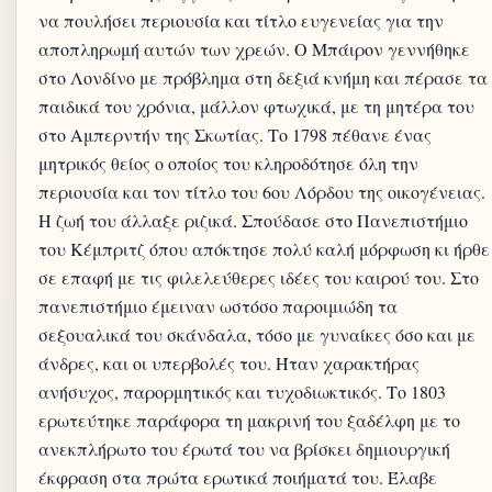
να πουλήσει περιουσία και τίτλο ευγενείας για την
αποπληρωμή αυτών των χρεών. Ο Μπάιρον γεννήθηκε
στο Λονδίνο με πρόβλημα στη δεξιά κνήμη και πέρασε τα
παιδικά του χρόνια, μάλλον φτωχικά, με τη μητέρα του
στο Αμπερντήν της Σκωτίας. Το 1798 πέθανε ένας
μητρικός θείος ο οποίος του κληροδότησε όλη την
περιουσία και τον τίτλο του 6ου Λόρδου της οικογένειας.
Η ζωή του άλλαξε ριζικά. Σπούδασε στο Πανεπιστήμιο
του Κέμπριτζ όπου απόκτησε πολύ καλή μόρφωση κι ήρθε
σε επαφή με τις φιλελεύθερες ιδέες του καιρού του. Στο
πανεπιστήμιο έμειναν ωστόσο παροιμιώδη τα
σεξουαλικά του σκάνδαλα, τόσο με γυναίκες όσο και με
άνδρες, και οι υπερβολές του. Ήταν χαρακτήρας
ανήσυχος, παρορμητικός και τυχοδιωκτικός. Το 1803
ερωτεύτηκε παράφορα τη μακρινή του ξαδέλφη με το
ανεκπλήρωτο του έρωτά του να βρίσκει δημιουργική
έκφραση στα πρώτα ερωτικά ποιήματά του. Έλαβε