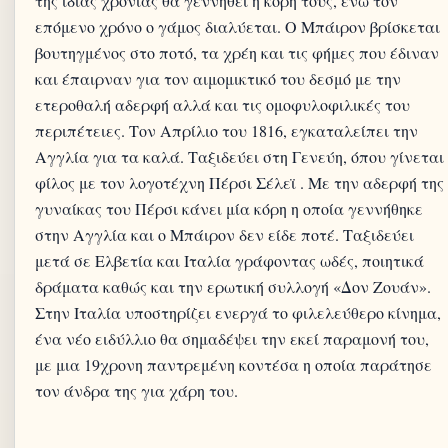
της ίδιας χρονιάς θα γεννηθεί η κόρη τους, ενώ τον
επόμενο χρόνο ο γάμος διαλύεται. Ο Μπάιρον βρίσκεται
βουτηγμένος στο ποτό, τα χρέη και τις φήμες που έδιναν
και έπαιρναν για τον αιμομικτικό του δεσμό με την
ετεροθαλή αδερφή αλλά και τις ομοφυλοφιλικές του
περιπέτειες. Τον Απρίλιο του 1816, εγκαταλείπει την
Αγγλία για τα καλά. Ταξιδεύει στη Γενεύη, όπου γίνεται
φίλος με τον λογοτέχνη Πέρσι Σέλεϊ . Με την αδερφή της
γυναίκας του Πέρσι κάνει μία κόρη η οποία γεννήθηκε
στην Αγγλία και ο Μπάιρον δεν είδε ποτέ. Ταξιδεύει
μετά σε Ελβετία και Ιταλία γράφοντας ωδές, ποιητικά
δράματα καθώς και την ερωτική συλλογή «Δον Ζουάν».
Στην Ιταλία υποστηρίζει ενεργά το φιλελεύθερο κίνημα,
ένα νέο ειδύλλιο θα σημαδέψει την εκεί παραμονή του,
με μια 19χρονη παντρεμένη κοντέσα η οποία παράτησε
τον άνδρα της για χάρη του.