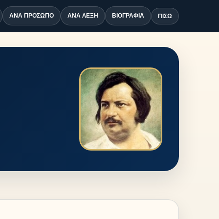
ΑΝΆ ΠΡΌΣΩΠΟ
ΑΝΆ ΛΈΞΗ
ΒΙΟΓΡΑΦΊΑ
ΠΊΣΩ