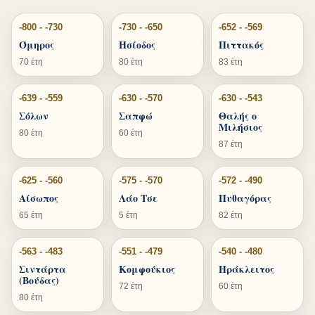
-800 - -730
-730 - -650
-652 - -569
Όμηρος
Ησίοδος
Πιττακός
70 έτη
80 έτη
83 έτη
-639 - -559
-630 - -570
-630 - -543
Σόλων
Σαπφώ
Θαλής ο
Μιλήσιος
80 έτη
60 έτη
87 έτη
-625 - -560
-575 - -570
-572 - -490
Αίσωπος
Λάο Τσε
Πυθαγόρας
65 έτη
5 έτη
82 έτη
-563 - -483
-551 - -479
-540 - -480
Σιντάρτα
Κομφούκιος
Ηράκλειτος
(Βούδας)
72 έτη
60 έτη
80 έτη