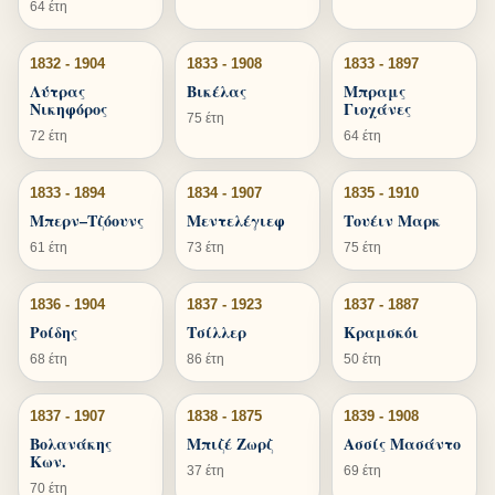
64 έτη
1832 - 1904
1833 - 1908
1833 - 1897
Λύτρας
Βικέλας
Μπραμς
Νικηφόρος
Γιοχάνες
75 έτη
72 έτη
64 έτη
1833 - 1894
1834 - 1907
1835 - 1910
Μπερν–Τζόουνς
Μεντελέγιεφ
Τουέιν Μαρκ
61 έτη
73 έτη
75 έτη
1836 - 1904
1837 - 1923
1837 - 1887
Ροίδης
Τσίλλερ
Κραμσκόι
68 έτη
86 έτη
50 έτη
1837 - 1907
1838 - 1875
1839 - 1908
Βολανάκης
Μπιζέ Ζωρζ
Ασσίς Μασάντο
Κων.
37 έτη
69 έτη
70 έτη