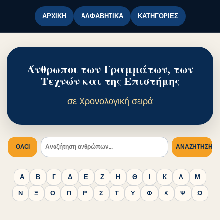
ΑΡΧΙΚΉ
ΑΛΦΑΒΗΤΙΚΆ
ΚΑΤΗΓΟΡΊΕΣ
Άνθρωποι των Γραμμάτων, των
Τεχνών και της Επιστήμης
σε Χρονολογική σειρά
ΟΛΟΙ
ΑΝΑΖΉΤΗΣΗ
Α
Β
Γ
Δ
Ε
Ζ
Η
Θ
Ι
Κ
Λ
Μ
Ν
Ξ
Ο
Π
Ρ
Σ
Τ
Υ
Φ
Χ
Ψ
Ω