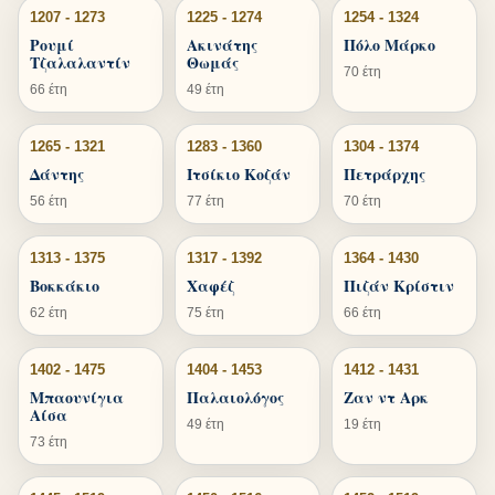
1207 - 1273
1225 - 1274
1254 - 1324
Ρουμί
Ακινάτης
Πόλο Μάρκο
Τζαλαλαντίν
Θωμάς
70 έτη
66 έτη
49 έτη
1265 - 1321
1283 - 1360
1304 - 1374
Δάντης
Ιτσίκιο Κοζάν
Πετράρχης
56 έτη
77 έτη
70 έτη
1313 - 1375
1317 - 1392
1364 - 1430
Βοκκάκιο
Χαφέζ
Πιζάν Κρίστιν
62 έτη
75 έτη
66 έτη
1402 - 1475
1404 - 1453
1412 - 1431
Μπαουνίγια
Παλαιολόγος
Ζαν ντ Αρκ
Αίσα
49 έτη
19 έτη
73 έτη