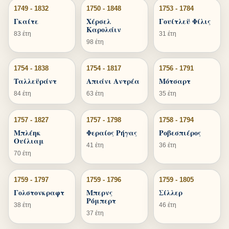
1749 - 1832
1750 - 1848
1753 - 1784
Γκαίτε
Χέρσελ
Γουίτλεϋ Φίλις
Καρολάιν
83 έτη
31 έτη
98 έτη
1754 - 1838
1754 - 1817
1756 - 1791
Ταλλεϋράντ
Απιάνι Αντρέα
Μότσαρτ
84 έτη
63 έτη
35 έτη
1757 - 1827
1757 - 1798
1758 - 1794
Μπλέηκ
Φεραίος Ρήγας
Ροβεσπιέρος
Ουίλιαμ
41 έτη
36 έτη
70 έτη
1759 - 1797
1759 - 1796
1759 - 1805
Γολστονκραφτ
Μπερνς
Σίλλερ
Ρόμπερτ
38 έτη
46 έτη
37 έτη