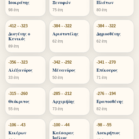
Ισοκράτης
Ξενοφών
Πλάτων
98 έτη
75 έτη
80 έτη
-412 - -323
-384 - -322
-384 - -322
Διογένης ο
Αριστοτέλης
Δημοσθένης
Κυνικός
62 έτη
62 έτη
89 έτη
-356 - -323
-342 - -292
-341 - -270
Αλέξανδρος
Μένανδρος
Επίκουρος
33 έτη
50 έτη
71 έτη
-315 - -260
-285 - -212
-276 - -194
Θεόκριτος
Αρχιμήδης
Ερατοσθένης
55 έτη
73 έτη
82 έτη
-106 - -43
-100 - -44
-98 - -55
Κικέρων
Καίσαρας
Λουκρήτιος
Ιούλιος