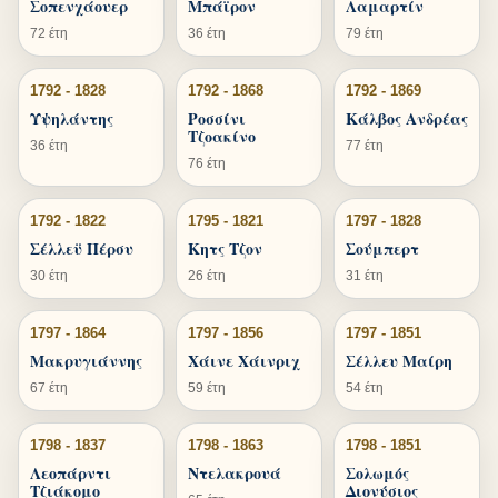
Σοπενχάουερ
Μπάϊρον
Λαμαρτίν
72 έτη
36 έτη
79 έτη
1792 - 1828
1792 - 1868
1792 - 1869
Υψηλάντης
Ροσσίνι
Κάλβος Ανδρέας
Τζοακίνο
36 έτη
77 έτη
76 έτη
1792 - 1822
1795 - 1821
1797 - 1828
Σέλλεϋ Πέρσυ
Κητς Τζον
Σούμπερτ
30 έτη
26 έτη
31 έτη
1797 - 1864
1797 - 1856
1797 - 1851
Μακρυγιάννης
Χάινε Χάινριχ
Σέλλευ Μαίρη
67 έτη
59 έτη
54 έτη
1798 - 1837
1798 - 1863
1798 - 1851
Λεοπάρντι
Ντελακρουά
Σολωμός
Τζιάκομο
Διονύσιος