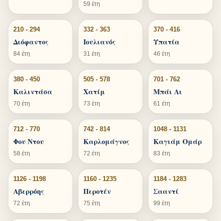
59 έτη
210 - 294
332 - 363
370 - 416
Διόφαντος
Ιουλιανός
Υπατία
84 έτη
31 έτη
46 έτη
380 - 450
505 - 578
701 - 762
Καλιντάσα
Χατίμ
Μπάι Λι
70 έτη
73 έτη
61 έτη
712 - 770
742 - 814
1048 - 1131
Φου Ντου
Καρλομάγνος
Καγιάμ Ομάρ
58 έτη
72 έτη
83 έτη
1126 - 1198
1160 - 1235
1184 - 1283
Αβερρόης
Περοτέν
Σααντί
72 έτη
75 έτη
99 έτη