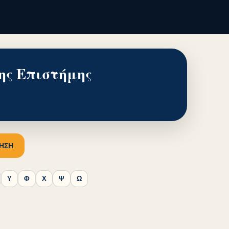
ης Επιστήμης
ΗΣΗ
Υ
Φ
Χ
Ψ
Ω