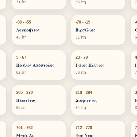
71 έτη
55 έτη
7
-98 - -55
-70 - -19
-
Λουκρήτιος
Βιργίλιος
43 έτη
51 έτη
5
5 - 67
23 - 79
4
Παύλος Απόστολος
Γάιος Πλίνιος
62 έτη
56 έτη
7
205 - 270
210 - 294
3
Πλωτίνος
Διόφαντος
65 έτη
84 έτη
3
701 - 762
712 - 770
7
Μπάι Λι
Φου Ντου