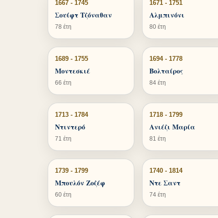
1667 - 1745
1671 - 1751
Σουίφτ Τζόναθαν
Αλμπινόνι
78 έτη
80 έτη
1689 - 1755
1694 - 1778
Μοντεσκιέ
Βολταίρος
66 έτη
84 έτη
1713 - 1784
1718 - 1799
Ντιντερό
Ανιέζι Μαρία
71 έτη
81 έτη
1739 - 1799
1740 - 1814
Μπουλόν Ζοζέφ
Ντε Σαντ
60 έτη
74 έτη