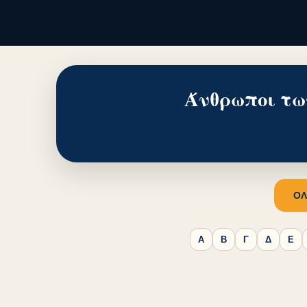
Άνθρωποι τω
ΟΛ
Α
Β
Γ
Δ
Ε