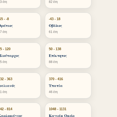
3 έτη
82 έτη
65 - -8
-43 - 18
Οράτιος
Οβίδιος
7 έτη
61 έτη
5 - 120
50 - 138
Πλούταρχος
Επίκτητος
5 έτη
88 έτη
32 - 363
370 - 416
Ιουλιανός
Υπατία
1 έτη
46 έτη
42 - 814
1048 - 1131
Καρλομάγνος
Καγιάμ Ομάρ