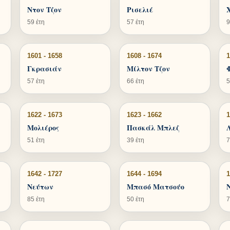
Ντον Τζον
Ρισελιέ
59 έτη
57 έτη
9
1601 - 1658
1608 - 1674
1
Γκρασιάν
Μίλτον Τζον
57 έτη
66 έτη
5
1622 - 1673
1623 - 1662
1
Μολιέρος
Πασκάλ Μπλεζ
51 έτη
39 έτη
7
1642 - 1727
1644 - 1694
1
Νεύτων
Μπασό Ματσούο
85 έτη
50 έτη
7