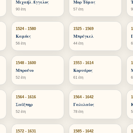
Μιχαήλ Άγγελος
Μορ Τόμας
90 έτη
57 έτη
9
1524 - 1580
1525 - 1569
1
Καμόες
Μπρέγκελ
56 έτη
44 έτη
6
1548 - 1600
1553 - 1614
1
Μπρούνο
Κορνάρος
52 έτη
61 έτη
6
1564 - 1616
1564 - 1642
1
Σαίξπηρ
Γαλιλαίος
52 έτη
78 έτη
5
1572 - 1631
1585 - 1642
1