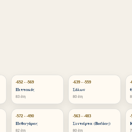
-652 - -569
-639 - -559
-
Πιττακός
Σόλων
83 έτη
80 έτη
8
-572 - -490
-563 - -483
-
Πυθαγόρας
Σιντάρτα (Βούδας)
82 έτη
80 έτη
7