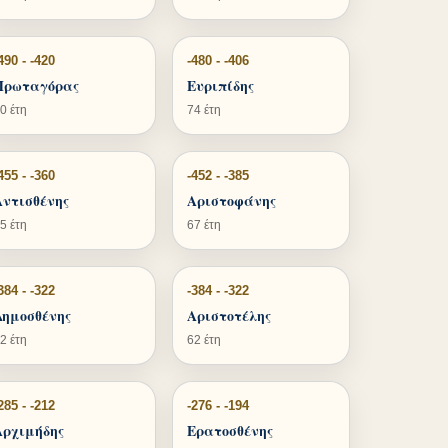
490 - -420
-480 - -406
Πρωταγόρας
Ευριπίδης
0 έτη
74 έτη
455 - -360
-452 - -385
Αντισθένης
Αριστοφάνης
5 έτη
67 έτη
384 - -322
-384 - -322
Δημοσθένης
Αριστοτέλης
2 έτη
62 έτη
285 - -212
-276 - -194
Αρχιμήδης
Ερατοσθένης