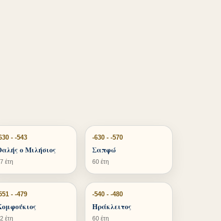
630 - -543
-630 - -570
Θαλής ο Μιλήσιος
Σαπφώ
7 έτη
60 έτη
551 - -479
-540 - -480
Κομφούκιος
Ηράκλειτος
2 έτη
60 έτη