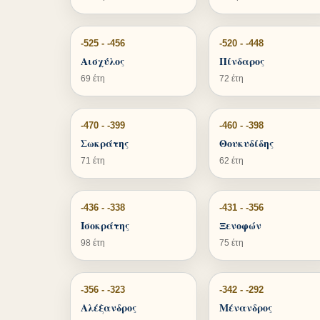
-525 - -456
-520 - -448
Αισχύλος
Πίνδαρος
69 έτη
72 έτη
-470 - -399
-460 - -398
Σωκράτης
Θουκυδίδης
71 έτη
62 έτη
-436 - -338
-431 - -356
Ισοκράτης
Ξενοφών
98 έτη
75 έτη
-356 - -323
-342 - -292
Αλέξανδρος
Μένανδρος