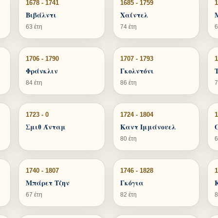
1678 - 1741
1685 - 1759
1
Βιβάλντι
Χαίντελ
63 έτη
74 έτη
6
1706 - 1790
1707 - 1793
1
Φράνκλιν
Γκολντόνι
84 έτη
86 έτη
7
1723 - 0
1724 - 1804
1
Σμιθ Άνταμ
Καντ Ιμμάνουελ
80 έτη
6
1740 - 1807
1746 - 1828
1
Μπάρετ Τζην
Γκόγια
67 έτη
82 έτη
8