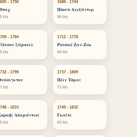
685 - 1750
1688 - 1744
Μπαχ
Πόουπ Αλεξάντερ
5 έτη
56 έτη
709 - 1784
1712 - 1778
Τζόνσον Σάμουελ
Ρουσσώ Ζαν-Ζακ
5 έτη
66 έτη
732 - 1799
1737 - 1809
Ουάσιγκτον
Πέιν Τόμας
7 έτη
72 έτη
748 - 1833
1749 - 1832
Κοραής Αδαμάντιος
Γκαίτε
5 έτη
83 έτη