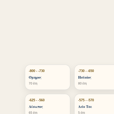
-800 - -730
-730 - -650
Όμηρος
Ησίοδος
70 έτη
80 έτη
-625 - -560
-575 - -570
Αίσωπος
Λάο Τσε
65 έτη
5 έτη