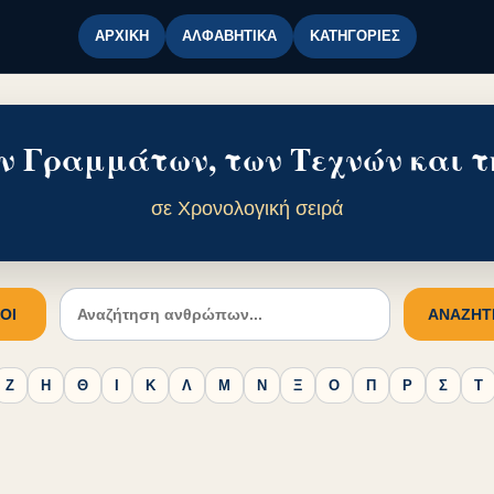
ΑΡΧΙΚΉ
ΑΛΦΑΒΗΤΙΚΆ
ΚΑΤΗΓΟΡΊΕΣ
ν Γραμμάτων, των Τεχνών και τ
σε Χρονολογική σειρά
ΟΙ
ΑΝΑΖΉΤ
Ζ
Η
Θ
Ι
Κ
Λ
Μ
Ν
Ξ
Ο
Π
Ρ
Σ
Τ