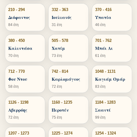
210 - 294
332 - 363
370 - 416
Διόφαντος
Ιουλιανός
Υπατία
84 έτη
31 έτη
46 έτη
380 - 450
505 - 578
701 - 762
Καλιντάσα
Χατίμ
Μπάι Λι
70 έτη
73 έτη
61 έτη
712 - 770
742 - 814
1048 - 1131
Φου Ντου
Καρλομάγνος
Καγιάμ Ομάρ
58 έτη
72 έτη
83 έτη
1126 - 1198
1160 - 1235
1184 - 1283
Αβερρόης
Περοτέν
Σααντί
72 έτη
75 έτη
99 έτη
1207 - 1273
1225 - 1274
1254 - 1324