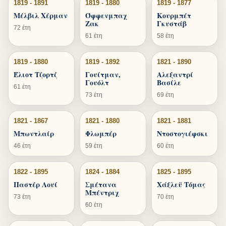
1819 - 1891
1819 - 1880
1819 - 1877
Μέλβιλ Χέρμαν
Όφφενμπαχ
Κουρμπέτ
Ζακ
Γκυστάβ
72 έτη
61 έτη
58 έτη
1819 - 1880
1819 - 1892
1821 - 1890
Έλιοτ Τζορτζ
Γουίτμαν,
Αλεξαντρί
Γουόλτ
Βασίλε
61 έτη
73 έτη
69 έτη
1821 - 1867
1821 - 1880
1821 - 1881
Μπωντλαίρ
Φλωμπέρ
Ντοστογιέφσκι
46 έτη
59 έτη
60 έτη
1822 - 1895
1824 - 1884
1825 - 1895
Παστέρ Λουί
Σμέτανα
Χάξλεϋ Τόμας
Μπέντριχ
73 έτη
70 έτη
60 έτη