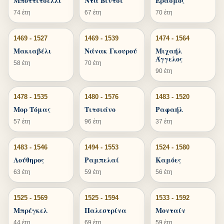
Μποττιτσέλλι
Ντα Βίντσι
Έρασμος
74 έτη
67 έτη
70 έτη
1469 - 1527
1469 - 1539
1474 - 1564
Μακιαβέλι
Νάνακ Γκουρού
Μιχαήλ
Άγγελος
58 έτη
70 έτη
90 έτη
1478 - 1535
1480 - 1576
1483 - 1520
Μορ Τόμας
Τιτσιάνο
Ραφαήλ
57 έτη
96 έτη
37 έτη
1483 - 1546
1494 - 1553
1524 - 1580
Λούθηρος
Ραμπελαί
Καμόες
63 έτη
59 έτη
56 έτη
1525 - 1569
1525 - 1594
1533 - 1592
Μπρέγκελ
Παλεστρίνα
Μονταίν
44 έτη
69 έτη
59 έτη