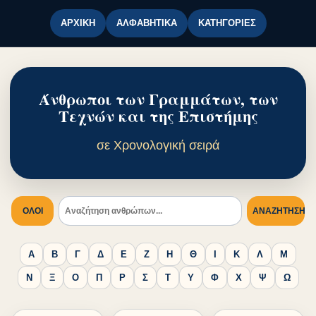
ΑΡΧΙΚΉ
ΑΛΦΑΒΗΤΙΚΆ
ΚΑΤΗΓΟΡΊΕΣ
Άνθρωποι των Γραμμάτων, των
Τεχνών και της Επιστήμης
σε Χρονολογική σειρά
ΟΛΟΙ
ΑΝΑΖΉΤΗΣΗ
Α
Β
Γ
Δ
Ε
Ζ
Η
Θ
Ι
Κ
Λ
Μ
Ν
Ξ
Ο
Π
Ρ
Σ
Τ
Υ
Φ
Χ
Ψ
Ω