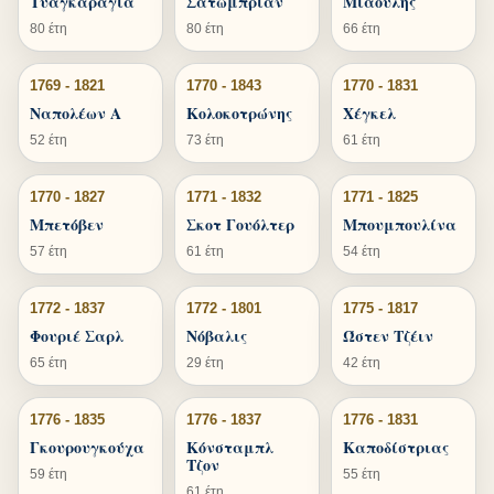
Τυαγκαράγια
Σατωμπριάν
Μιαούλης
80 έτη
80 έτη
66 έτη
1769 - 1821
1770 - 1843
1770 - 1831
Ναπολέων Α
Κολοκοτρώνης
Χέγκελ
52 έτη
73 έτη
61 έτη
1770 - 1827
1771 - 1832
1771 - 1825
Μπετόβεν
Σκοτ Γουόλτερ
Μπουμπουλίνα
57 έτη
61 έτη
54 έτη
1772 - 1837
1772 - 1801
1775 - 1817
Φουριέ Σαρλ
Νόβαλις
Ώστεν Τζέιν
65 έτη
29 έτη
42 έτη
1776 - 1835
1776 - 1837
1776 - 1831
Γκουρουγκούχα
Κόνσταμπλ
Καποδίστριας
Τζον
59 έτη
55 έτη
61 έτη