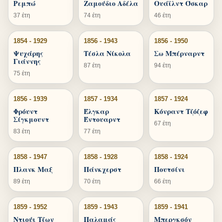
Ρεμπώ
Ζαμούδιο Αδέλα
Ουάϊλντ Όσκαρ
37 έτη
74 έτη
46 έτη
1854 - 1929
1856 - 1943
1856 - 1950
Ψυχάρης
Τέσλα Νίκολα
Σω Μπέρναρντ
Γιάννης
87 έτη
94 έτη
75 έτη
1856 - 1939
1857 - 1934
1857 - 1924
Φρόυντ
Έλγκαρ
Κόνραντ Τζόζεφ
Σίγκμουντ
Έντουαρντ
67 έτη
83 έτη
77 έτη
1858 - 1947
1858 - 1928
1858 - 1924
Πλανκ Μαξ
Πάνκχερστ
Πουτσίνι
89 έτη
70 έτη
66 έτη
1859 - 1952
1859 - 1943
1859 - 1941
Ντιούι Τζων
Παλαμάς
Μπεργκσόν