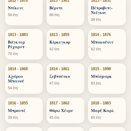
1812 - 1870
1813 - 1901
1813 - 1851
Ντίκενς
Βέρντι
Πέτροβιτς-
Νιέγκος
58 έτη
88 έτη
38 έτη
1813 - 1883
1813 - 1855
1814 - 1876
Βάγκνερ
Κίρκεγκορ
Μπακούνιν
Ρίχαρντ
42 έτη
62 έτη
70 έτη
1814 - 1868
1814 - 1861
1815 - 1898
Αχάρια
Σεβτσένκο
Μπίσμαρκ
Μπανού
47 έτη
83 έτη
54 έτη
1816 - 1855
1817 - 1862
1818 - 1883
Μπροντέ
Θόρω Χένρυ
Μαρξ Καρλ
39 έτη
45 έτη
65 έτη