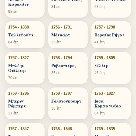
Καρολάιν
31 έτη
63 έτη
98 έτη
1754 - 1838
1756 - 1791
1757 - 1798
Ταλλεϋράντ
Μότσαρτ
Φεραίος Ρήγας
84 έτη
35 έτη
41 έτη
1757 - 1827
1758 - 1794
1759 - 1805
Μπλέηκ
Ροβεσπιέρος
Σίλλερ
Ουίλιαμ
36 έτη
46 έτη
70 έτη
1759 - 1796
1759 - 1797
1763 - 1827
Μπερνς
Γολστονκραφτ
Ισσα
Ρόμπερτ
Κομπαγιάσα
38 έτη
37 έτη
64 έτη
1767 - 1847
1768 - 1848
1769 - 1835