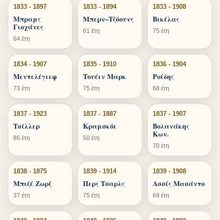
1833 - 1897
1833 - 1894
1833 - 1908
Μπραμς
Μπερν–Τζόουνς
Βικέλας
Γιοχάνες
61 έτη
75 έτη
64 έτη
1834 - 1907
1835 - 1910
1836 - 1904
Μεντελέγιεφ
Τουέιν Μαρκ
Ροίδης
73 έτη
75 έτη
68 έτη
1837 - 1923
1837 - 1887
1837 - 1907
Τσίλλερ
Κραμσκόι
Βολανάκης
Κων.
86 έτη
50 έτη
70 έτη
1838 - 1875
1839 - 1914
1839 - 1908
Μπιζέ Ζωρζ
Περς Τσαρλς
Ασσίς Μασάντο
37 έτη
75 έτη
69 έτη