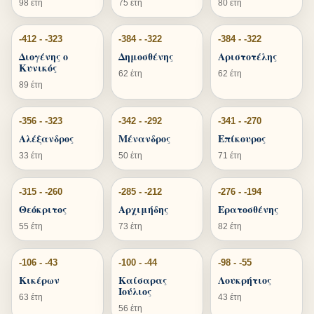
98 έτη
75 έτη
80 έτη
-412 - -323
-384 - -322
-384 - -322
Διογένης ο
Δημοσθένης
Αριστοτέλης
Κυνικός
62 έτη
62 έτη
89 έτη
-356 - -323
-342 - -292
-341 - -270
Αλέξανδρος
Μένανδρος
Επίκουρος
33 έτη
50 έτη
71 έτη
-315 - -260
-285 - -212
-276 - -194
Θεόκριτος
Αρχιμήδης
Ερατοσθένης
55 έτη
73 έτη
82 έτη
-106 - -43
-100 - -44
-98 - -55
Κικέρων
Καίσαρας
Λουκρήτιος
Ιούλιος
63 έτη
43 έτη
56 έτη