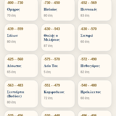
-800 - -730
-730 - -650
-652 - -569
Όμηρος
Ησίοδος
Πιττακός
70 έτη
80 έτη
83 έτη
-639 - -559
-630 - -543
-630 - -570
Σόλων
Θαλής ο
Σαπφώ
Μιλήσιος
80 έτη
60 έτη
87 έτη
-625 - -560
-575 - -570
-572 - -490
Αίσωπος
Λάο Τσε
Πυθαγόρας
65 έτη
5 έτη
82 έτη
-563 - -483
-551 - -479
-540 - -480
Σιντάρτα
Κομφούκιος
Ηράκλειτος
(Βούδας)
72 έτη
60 έτη
80 έτη
-525 - -456
-520 - -448
-496 - -406