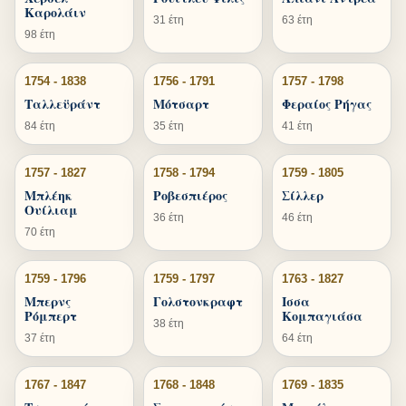
Καρολάιν
31 έτη
63 έτη
98 έτη
1754 - 1838
1756 - 1791
1757 - 1798
Ταλλεϋράντ
Μότσαρτ
Φεραίος Ρήγας
84 έτη
35 έτη
41 έτη
1757 - 1827
1758 - 1794
1759 - 1805
Μπλέηκ
Ροβεσπιέρος
Σίλλερ
Ουίλιαμ
36 έτη
46 έτη
70 έτη
1759 - 1796
1759 - 1797
1763 - 1827
Μπερνς
Γολστονκραφτ
Ισσα
Ρόμπερτ
Κομπαγιάσα
38 έτη
37 έτη
64 έτη
1767 - 1847
1768 - 1848
1769 - 1835