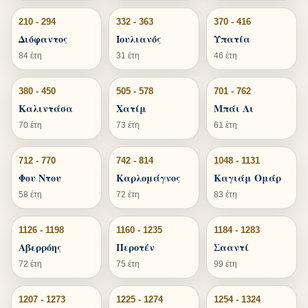
210 - 294
332 - 363
370 - 416
Διόφαντος
Ιουλιανός
Υπατία
84 έτη
31 έτη
46 έτη
380 - 450
505 - 578
701 - 762
Καλιντάσα
Χατίμ
Μπάι Λι
70 έτη
73 έτη
61 έτη
712 - 770
742 - 814
1048 - 1131
Φου Ντου
Καρλομάγνος
Καγιάμ Ομάρ
58 έτη
72 έτη
83 έτη
1126 - 1198
1160 - 1235
1184 - 1283
Αβερρόης
Περοτέν
Σααντί
72 έτη
75 έτη
99 έτη
1207 - 1273
1225 - 1274
1254 - 1324