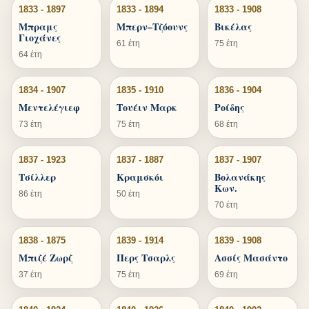
1833 - 1897
1833 - 1894
1833 - 1908
Μπραμς
Μπερν–Τζόουνς
Βικέλας
Γιοχάνες
61 έτη
75 έτη
64 έτη
1834 - 1907
1835 - 1910
1836 - 1904
Μεντελέγιεφ
Τουέιν Μαρκ
Ροίδης
73 έτη
75 έτη
68 έτη
1837 - 1923
1837 - 1887
1837 - 1907
Τσίλλερ
Κραμσκόι
Βολανάκης
Κων.
86 έτη
50 έτη
70 έτη
1838 - 1875
1839 - 1914
1839 - 1908
Μπιζέ Ζωρζ
Περς Τσαρλς
Ασσίς Μασάντο
37 έτη
75 έτη
69 έτη