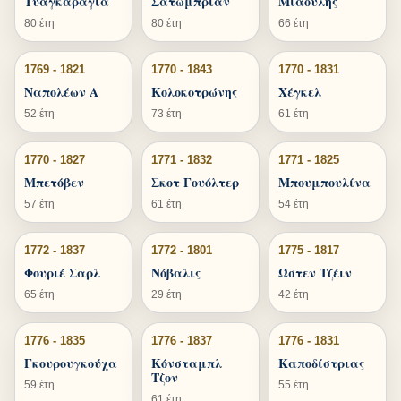
Τυαγκαράγια
Σατωμπριάν
Μιαούλης
80 έτη
80 έτη
66 έτη
1769 - 1821
1770 - 1843
1770 - 1831
Ναπολέων Α
Κολοκοτρώνης
Χέγκελ
52 έτη
73 έτη
61 έτη
1770 - 1827
1771 - 1832
1771 - 1825
Μπετόβεν
Σκοτ Γουόλτερ
Μπουμπουλίνα
57 έτη
61 έτη
54 έτη
1772 - 1837
1772 - 1801
1775 - 1817
Φουριέ Σαρλ
Νόβαλις
Ώστεν Τζέιν
65 έτη
29 έτη
42 έτη
1776 - 1835
1776 - 1837
1776 - 1831
Γκουρουγκούχα
Κόνσταμπλ
Καποδίστριας
Τζον
59 έτη
55 έτη
61 έτη