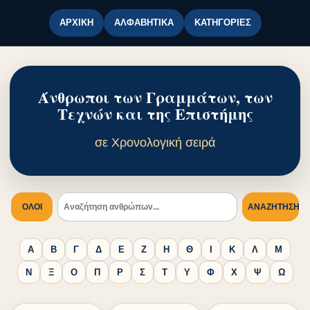
ΑΡΧΙΚΉ
ΑΛΦΑΒΗΤΙΚΆ
ΚΑΤΗΓΟΡΊΕΣ
Άνθρωποι των Γραμμάτων, των
Τεχνών και της Επιστήμης
σε Χρονολογική σειρά
ΟΛΟΙ
ΑΝΑΖΉΤΗΣΗ
Α
Β
Γ
Δ
Ε
Ζ
Η
Θ
Ι
Κ
Λ
Μ
Ν
Ξ
Ο
Π
Ρ
Σ
Τ
Υ
Φ
Χ
Ψ
Ω