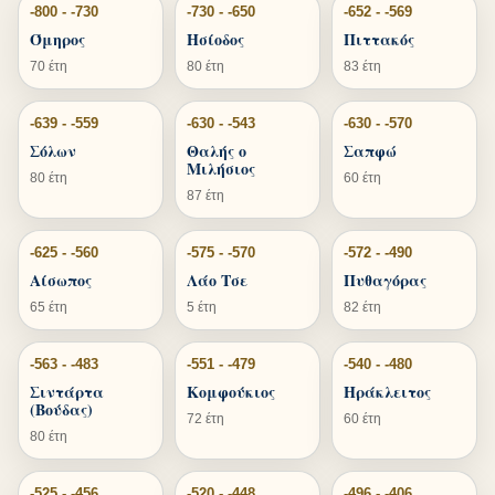
-800 - -730
-730 - -650
-652 - -569
Όμηρος
Ησίοδος
Πιττακός
70 έτη
80 έτη
83 έτη
-639 - -559
-630 - -543
-630 - -570
Σόλων
Θαλής ο
Σαπφώ
Μιλήσιος
80 έτη
60 έτη
87 έτη
-625 - -560
-575 - -570
-572 - -490
Αίσωπος
Λάο Τσε
Πυθαγόρας
65 έτη
5 έτη
82 έτη
-563 - -483
-551 - -479
-540 - -480
Σιντάρτα
Κομφούκιος
Ηράκλειτος
(Βούδας)
72 έτη
60 έτη
80 έτη
-525 - -456
-520 - -448
-496 - -406