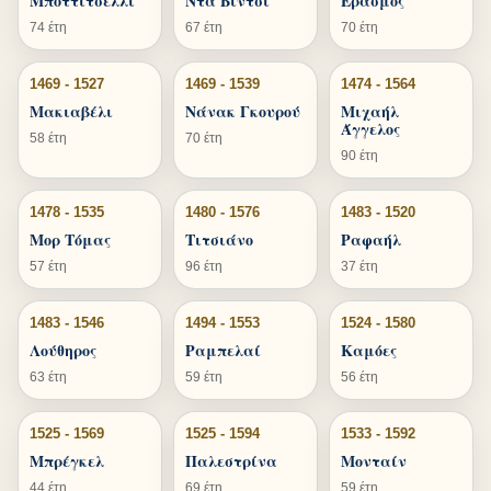
Μποττιτσέλλι
Ντα Βίντσι
Έρασμος
74 έτη
67 έτη
70 έτη
1469 - 1527
1469 - 1539
1474 - 1564
Μακιαβέλι
Νάνακ Γκουρού
Μιχαήλ
Άγγελος
58 έτη
70 έτη
90 έτη
1478 - 1535
1480 - 1576
1483 - 1520
Μορ Τόμας
Τιτσιάνο
Ραφαήλ
57 έτη
96 έτη
37 έτη
1483 - 1546
1494 - 1553
1524 - 1580
Λούθηρος
Ραμπελαί
Καμόες
63 έτη
59 έτη
56 έτη
1525 - 1569
1525 - 1594
1533 - 1592
Μπρέγκελ
Παλεστρίνα
Μονταίν
44 έτη
69 έτη
59 έτη