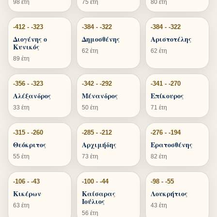
98 έτη
75 έτη
80 έτη
-412 - -323
-384 - -322
-384 - -322
Διογένης ο
Δημοσθένης
Αριστοτέλης
Κυνικός
62 έτη
62 έτη
89 έτη
-356 - -323
-342 - -292
-341 - -270
Αλέξανδρος
Μένανδρος
Επίκουρος
33 έτη
50 έτη
71 έτη
-315 - -260
-285 - -212
-276 - -194
Θεόκριτος
Αρχιμήδης
Ερατοσθένης
55 έτη
73 έτη
82 έτη
-106 - -43
-100 - -44
-98 - -55
Κικέρων
Καίσαρας
Λουκρήτιος
Ιούλιος
63 έτη
43 έτη
56 έτη