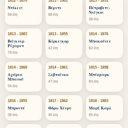
1812 - 1870
1813 - 1901
1813 - 1851
Ντίκενς
Βέρντι
Πέτροβιτς-
Νιέγκος
58 έτη
88 έτη
38 έτη
1813 - 1883
1813 - 1855
1814 - 1876
Βάγκνερ
Κίρκεγκορ
Μπακούνιν
Ρίχαρντ
42 έτη
62 έτη
70 έτη
1814 - 1868
1814 - 1861
1815 - 1898
Αχάρια
Σεβτσένκο
Μπίσμαρκ
Μπανού
47 έτη
83 έτη
54 έτη
1816 - 1855
1817 - 1862
1818 - 1883
Μπροντέ
Θόρω Χένρυ
Μαρξ Καρλ
39 έτη
45 έτη
65 έτη