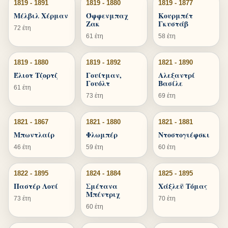
1819 - 1891
1819 - 1880
1819 - 1877
Μέλβιλ Χέρμαν
Όφφενμπαχ
Κουρμπέτ
Ζακ
Γκυστάβ
72 έτη
61 έτη
58 έτη
1819 - 1880
1819 - 1892
1821 - 1890
Έλιοτ Τζορτζ
Γουίτμαν,
Αλεξαντρί
Γουόλτ
Βασίλε
61 έτη
73 έτη
69 έτη
1821 - 1867
1821 - 1880
1821 - 1881
Μπωντλαίρ
Φλωμπέρ
Ντοστογιέφσκι
46 έτη
59 έτη
60 έτη
1822 - 1895
1824 - 1884
1825 - 1895
Παστέρ Λουί
Σμέτανα
Χάξλεϋ Τόμας
Μπέντριχ
73 έτη
70 έτη
60 έτη