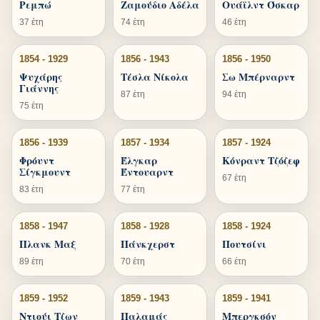
Ρεμπώ
Ζαμούδιο Αδέλα
Ουάϊλντ Όσκαρ
37 έτη
74 έτη
46 έτη
1854 - 1929
1856 - 1943
1856 - 1950
Ψυχάρης
Τέσλα Νίκολα
Σω Μπέρναρντ
Γιάννης
87 έτη
94 έτη
75 έτη
1856 - 1939
1857 - 1934
1857 - 1924
Φρόυντ
Έλγκαρ
Κόνραντ Τζόζεφ
Σίγκμουντ
Έντουαρντ
67 έτη
83 έτη
77 έτη
1858 - 1947
1858 - 1928
1858 - 1924
Πλανκ Μαξ
Πάνκχερστ
Πουτσίνι
89 έτη
70 έτη
66 έτη
1859 - 1952
1859 - 1943
1859 - 1941
Ντιούι Τζων
Παλαμάς
Μπεργκσόν