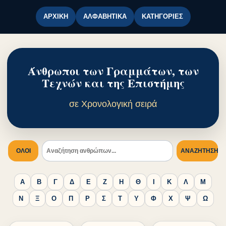
ΑΡΧΙΚΉ
ΑΛΦΑΒΗΤΙΚΆ
ΚΑΤΗΓΟΡΊΕΣ
Άνθρωποι των Γραμμάτων, των
Τεχνών και της Επιστήμης
σε Χρονολογική σειρά
ΟΛΟΙ
ΑΝΑΖΉΤΗΣΗ
Α
Β
Γ
Δ
Ε
Ζ
Η
Θ
Ι
Κ
Λ
Μ
Ν
Ξ
Ο
Π
Ρ
Σ
Τ
Υ
Φ
Χ
Ψ
Ω