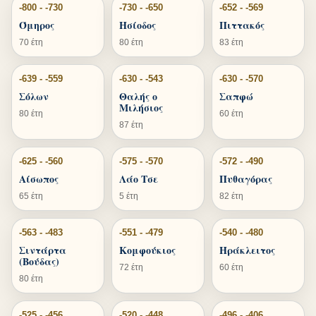
-800 - -730
-730 - -650
-652 - -569
Όμηρος
Ησίοδος
Πιττακός
70 έτη
80 έτη
83 έτη
-639 - -559
-630 - -543
-630 - -570
Σόλων
Θαλής ο
Σαπφώ
Μιλήσιος
80 έτη
60 έτη
87 έτη
-625 - -560
-575 - -570
-572 - -490
Αίσωπος
Λάο Τσε
Πυθαγόρας
65 έτη
5 έτη
82 έτη
-563 - -483
-551 - -479
-540 - -480
Σιντάρτα
Κομφούκιος
Ηράκλειτος
(Βούδας)
72 έτη
60 έτη
80 έτη
-525 - -456
-520 - -448
-496 - -406