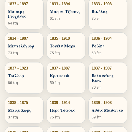
1833 - 1897
1833 - 1894
1833 - 1908
Μπραμς
Μπερν–Τζόουνς
Βικέλας
Γιοχάνες
61 έτη
75 έτη
64 έτη
1834 - 1907
1835 - 1910
1836 - 1904
Μεντελέγιεφ
Τουέιν Μαρκ
Ροίδης
73 έτη
75 έτη
68 έτη
1837 - 1923
1837 - 1887
1837 - 1907
Τσίλλερ
Κραμσκόι
Βολανάκης
Κων.
86 έτη
50 έτη
70 έτη
1838 - 1875
1839 - 1914
1839 - 1908
Μπιζέ Ζωρζ
Περς Τσαρλς
Ασσίς Μασάντο
37 έτη
75 έτη
69 έτη