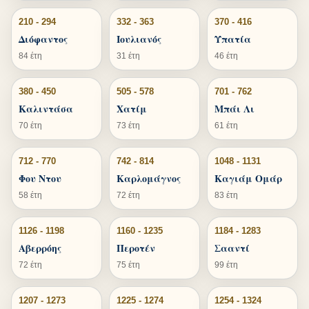
210 - 294
332 - 363
370 - 416
Διόφαντος
Ιουλιανός
Υπατία
84 έτη
31 έτη
46 έτη
380 - 450
505 - 578
701 - 762
Καλιντάσα
Χατίμ
Μπάι Λι
70 έτη
73 έτη
61 έτη
712 - 770
742 - 814
1048 - 1131
Φου Ντου
Καρλομάγνος
Καγιάμ Ομάρ
58 έτη
72 έτη
83 έτη
1126 - 1198
1160 - 1235
1184 - 1283
Αβερρόης
Περοτέν
Σααντί
72 έτη
75 έτη
99 έτη
1207 - 1273
1225 - 1274
1254 - 1324