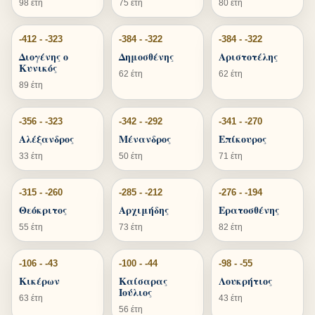
98 έτη
75 έτη
80 έτη
-412 - -323
-384 - -322
-384 - -322
Διογένης ο
Δημοσθένης
Αριστοτέλης
Κυνικός
62 έτη
62 έτη
89 έτη
-356 - -323
-342 - -292
-341 - -270
Αλέξανδρος
Μένανδρος
Επίκουρος
33 έτη
50 έτη
71 έτη
-315 - -260
-285 - -212
-276 - -194
Θεόκριτος
Αρχιμήδης
Ερατοσθένης
55 έτη
73 έτη
82 έτη
-106 - -43
-100 - -44
-98 - -55
Κικέρων
Καίσαρας
Λουκρήτιος
Ιούλιος
63 έτη
43 έτη
56 έτη