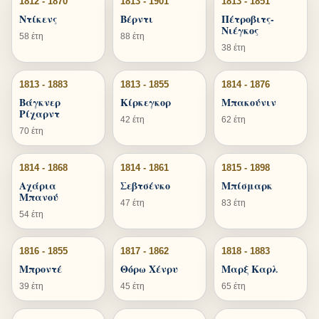
1812 - 1870
1813 - 1901
1813 - 1851
Ντίκενς
Βέρντι
Πέτροβιτς-
Νιέγκος
58 έτη
88 έτη
38 έτη
1813 - 1883
1813 - 1855
1814 - 1876
Βάγκνερ
Κίρκεγκορ
Μπακούνιν
Ρίχαρντ
42 έτη
62 έτη
70 έτη
1814 - 1868
1814 - 1861
1815 - 1898
Αχάρια
Σεβτσένκο
Μπίσμαρκ
Μπανού
47 έτη
83 έτη
54 έτη
1816 - 1855
1817 - 1862
1818 - 1883
Μπροντέ
Θόρω Χένρυ
Μαρξ Καρλ
39 έτη
45 έτη
65 έτη