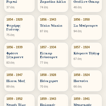
Ρεμπώ
Ζαμούδιο Αδέλα
Ουάϊλντ Όσκαρ
37 έτη
74 έτη
46 έτη
1854 - 1929
1856 - 1943
1856 - 1950
Ψυχάρης
Τέσλα Νίκολα
Σω Μπέρναρντ
Γιάννης
87 έτη
94 έτη
75 έτη
1856 - 1939
1857 - 1934
1857 - 1924
Φρόυντ
Έλγκαρ
Κόνραντ Τζόζεφ
Σίγκμουντ
Έντουαρντ
67 έτη
83 έτη
77 έτη
1858 - 1947
1858 - 1928
1858 - 1924
Πλανκ Μαξ
Πάνκχερστ
Πουτσίνι
89 έτη
70 έτη
66 έτη
1859 - 1952
1859 - 1943
1859 - 1941
Ντιούι Τζων
Παλαμάς
Μπεργκσόν