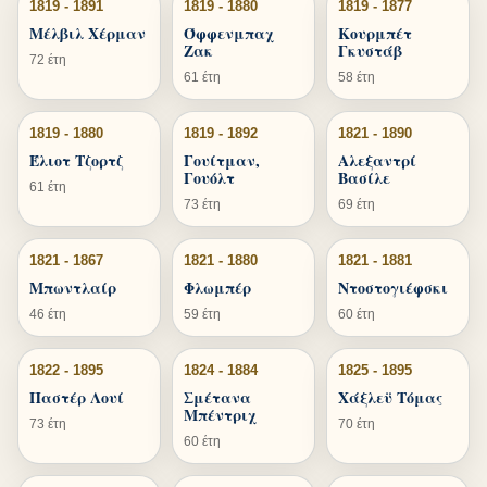
1819 - 1891
1819 - 1880
1819 - 1877
Μέλβιλ Χέρμαν
Όφφενμπαχ
Κουρμπέτ
Ζακ
Γκυστάβ
72 έτη
61 έτη
58 έτη
1819 - 1880
1819 - 1892
1821 - 1890
Έλιοτ Τζορτζ
Γουίτμαν,
Αλεξαντρί
Γουόλτ
Βασίλε
61 έτη
73 έτη
69 έτη
1821 - 1867
1821 - 1880
1821 - 1881
Μπωντλαίρ
Φλωμπέρ
Ντοστογιέφσκι
46 έτη
59 έτη
60 έτη
1822 - 1895
1824 - 1884
1825 - 1895
Παστέρ Λουί
Σμέτανα
Χάξλεϋ Τόμας
Μπέντριχ
73 έτη
70 έτη
60 έτη