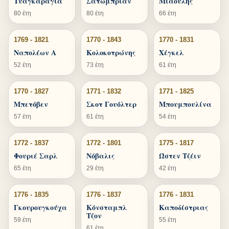
Τυαγκαράγια
Σατωμπριάν
Μιαούλης
80 έτη
80 έτη
66 έτη
1769 - 1821
1770 - 1843
1770 - 1831
Ναπολέων Α
Κολοκοτρώνης
Χέγκελ
52 έτη
73 έτη
61 έτη
1770 - 1827
1771 - 1832
1771 - 1825
Μπετόβεν
Σκοτ Γουόλτερ
Μπουμπουλίνα
57 έτη
61 έτη
54 έτη
1772 - 1837
1772 - 1801
1775 - 1817
Φουριέ Σαρλ
Νόβαλις
Ώστεν Τζέιν
65 έτη
29 έτη
42 έτη
1776 - 1835
1776 - 1837
1776 - 1831
Γκουρουγκούχα
Κόνσταμπλ
Καποδίστριας
Τζον
59 έτη
55 έτη
61 έτη