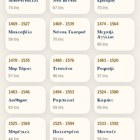
Μποττιτσέλλι
Ντα Βίντσι
Έρασμος
74 έτη
67 έτη
70 έτη
1469 - 1527
1469 - 1539
1474 - 1564
Μακιαβέλι
Νάνακ Γκουρού
Μιχαήλ
Άγγελος
58 έτη
70 έτη
90 έτη
1478 - 1535
1480 - 1576
1483 - 1520
Μορ Τόμας
Τιτσιάνο
Ραφαήλ
57 έτη
96 έτη
37 έτη
1483 - 1546
1494 - 1553
1524 - 1580
Λούθηρος
Ραμπελαί
Καμόες
63 έτη
59 έτη
56 έτη
1525 - 1569
1525 - 1594
1533 - 1592
Μπρέγκελ
Παλεστρίνα
Μονταίν
44 έτη
69 έτη
59 έτη