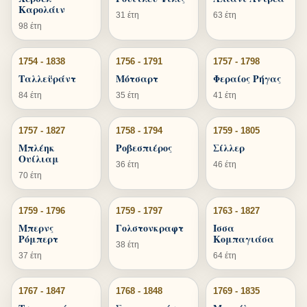
Καρολάιν
31 έτη
63 έτη
98 έτη
1754 - 1838
1756 - 1791
1757 - 1798
Ταλλεϋράντ
Μότσαρτ
Φεραίος Ρήγας
84 έτη
35 έτη
41 έτη
1757 - 1827
1758 - 1794
1759 - 1805
Μπλέηκ
Ροβεσπιέρος
Σίλλερ
Ουίλιαμ
36 έτη
46 έτη
70 έτη
1759 - 1796
1759 - 1797
1763 - 1827
Μπερνς
Γολστονκραφτ
Ισσα
Ρόμπερτ
Κομπαγιάσα
38 έτη
37 έτη
64 έτη
1767 - 1847
1768 - 1848
1769 - 1835