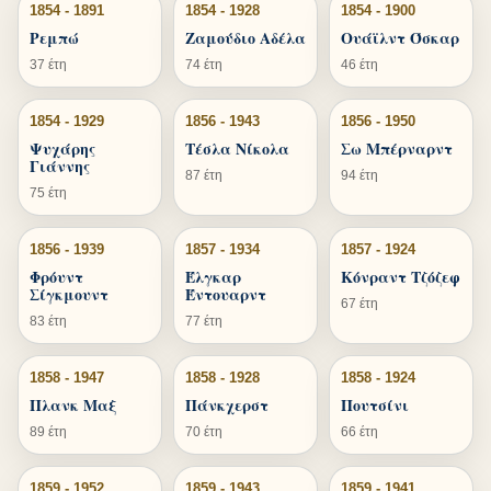
1854 - 1891
1854 - 1928
1854 - 1900
Ρεμπώ
Ζαμούδιο Αδέλα
Ουάϊλντ Όσκαρ
37 έτη
74 έτη
46 έτη
1854 - 1929
1856 - 1943
1856 - 1950
Ψυχάρης
Τέσλα Νίκολα
Σω Μπέρναρντ
Γιάννης
87 έτη
94 έτη
75 έτη
1856 - 1939
1857 - 1934
1857 - 1924
Φρόυντ
Έλγκαρ
Κόνραντ Τζόζεφ
Σίγκμουντ
Έντουαρντ
67 έτη
83 έτη
77 έτη
1858 - 1947
1858 - 1928
1858 - 1924
Πλανκ Μαξ
Πάνκχερστ
Πουτσίνι
89 έτη
70 έτη
66 έτη
1859 - 1952
1859 - 1943
1859 - 1941