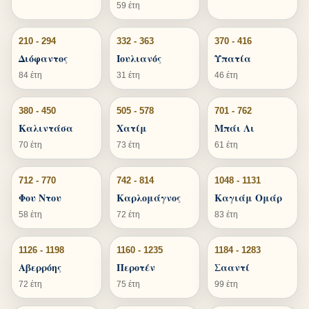
59 έτη
210 - 294
332 - 363
370 - 416
Διόφαντος
Ιουλιανός
Υπατία
84 έτη
31 έτη
46 έτη
380 - 450
505 - 578
701 - 762
Καλιντάσα
Χατίμ
Μπάι Λι
70 έτη
73 έτη
61 έτη
712 - 770
742 - 814
1048 - 1131
Φου Ντου
Καρλομάγνος
Καγιάμ Ομάρ
58 έτη
72 έτη
83 έτη
1126 - 1198
1160 - 1235
1184 - 1283
Αβερρόης
Περοτέν
Σααντί
72 έτη
75 έτη
99 έτη