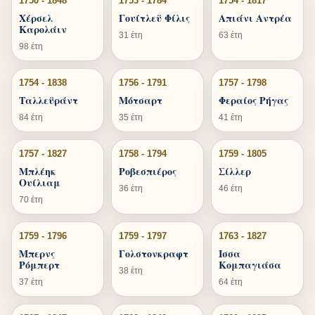
1750 - 1848
1753 - 1784
1754 - 1817
Χέρσελ
Γουίτλεϋ Φίλις
Απιάνι Αντρέα
Καρολάιν
31 έτη
63 έτη
98 έτη
1754 - 1838
1756 - 1791
1757 - 1798
Ταλλεϋράντ
Μότσαρτ
Φεραίος Ρήγας
84 έτη
35 έτη
41 έτη
1757 - 1827
1758 - 1794
1759 - 1805
Μπλέηκ
Ροβεσπιέρος
Σίλλερ
Ουίλιαμ
36 έτη
46 έτη
70 έτη
1759 - 1796
1759 - 1797
1763 - 1827
Μπερνς
Γολστονκραφτ
Ισσα
Ρόμπερτ
Κομπαγιάσα
38 έτη
37 έτη
64 έτη