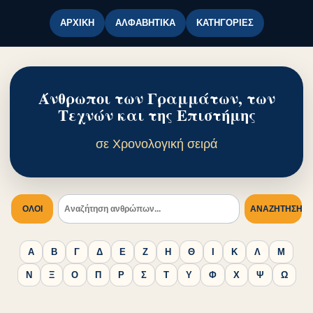
ΑΡΧΙΚΉ
ΑΛΦΑΒΗΤΙΚΆ
ΚΑΤΗΓΟΡΊΕΣ
Άνθρωποι των Γραμμάτων, των
Τεχνών και της Επιστήμης
σε Χρονολογική σειρά
ΟΛΟΙ
ΑΝΑΖΉΤΗΣΗ
Α
Β
Γ
Δ
Ε
Ζ
Η
Θ
Ι
Κ
Λ
Μ
Ν
Ξ
Ο
Π
Ρ
Σ
Τ
Υ
Φ
Χ
Ψ
Ω