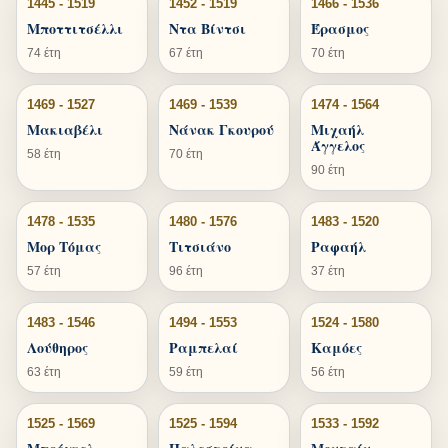
1445 - 1519
1452 - 1519
1466 - 1536
Μποττιτσέλλι
Ντα Βίντσι
Έρασμος
74 έτη
67 έτη
70 έτη
1469 - 1527
1469 - 1539
1474 - 1564
Μακιαβέλι
Νάνακ Γκουρού
Μιχαήλ
Άγγελος
58 έτη
70 έτη
90 έτη
1478 - 1535
1480 - 1576
1483 - 1520
Μορ Τόμας
Τιτσιάνο
Ραφαήλ
57 έτη
96 έτη
37 έτη
1483 - 1546
1494 - 1553
1524 - 1580
Λούθηρος
Ραμπελαί
Καμόες
63 έτη
59 έτη
56 έτη
1525 - 1569
1525 - 1594
1533 - 1592