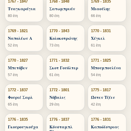
1767 - 1847
1768 - 1848
1769 - 1835
Τυαγκαράγια
Σατωμπριάν
Μιαούλης
80 έτη
80 έτη
66 έτη
1769 - 1821
1770 - 1843
1770 - 1831
Ναπολέων Α
Κολοκοτρώνης
Χέγκελ
52 έτη
73 έτη
61 έτη
1770 - 1827
1771 - 1832
1771 - 1825
Μπετόβεν
Σκοτ Γουόλτερ
Μπουμπουλίνα
57 έτη
61 έτη
54 έτη
1772 - 1837
1772 - 1801
1775 - 1817
Φουριέ Σαρλ
Νόβαλις
Ώστεν Τζέιν
65 έτη
29 έτη
42 έτη
1776 - 1835
1776 - 1837
1776 - 1831
Γκουρουγκούχα
Κόνσταμπλ
Καποδίστριας