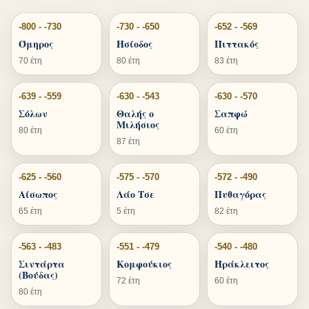
-800 - -730
-730 - -650
-652 - -569
Όμηρος
Ησίοδος
Πιττακός
70 έτη
80 έτη
83 έτη
-639 - -559
-630 - -543
-630 - -570
Σόλων
Θαλής ο
Σαπφώ
Μιλήσιος
80 έτη
60 έτη
87 έτη
-625 - -560
-575 - -570
-572 - -490
Αίσωπος
Λάο Τσε
Πυθαγόρας
65 έτη
5 έτη
82 έτη
-563 - -483
-551 - -479
-540 - -480
Σιντάρτα
Κομφούκιος
Ηράκλειτος
(Βούδας)
72 έτη
60 έτη
80 έτη