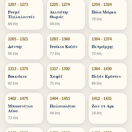
1207 - 1273
1225 - 1274
1254 - 1324
Ρουμί
Ακινάτης
Πόλο Μάρκο
Τζαλαλαντίν
Θωμάς
70 έτη
66 έτη
49 έτη
1265 - 1321
1283 - 1360
1304 - 1374
Δάντης
Ιτσίκιο Κοζάν
Πετράρχης
56 έτη
77 έτη
70 έτη
1313 - 1375
1317 - 1392
1364 - 1430
Βοκκάκιο
Χαφέζ
Πιζάν Κρίστιν
62 έτη
75 έτη
66 έτη
1402 - 1475
1404 - 1453
1412 - 1431
Μπαουνίγια
Παλαιολόγος
Ζαν ντ Αρκ
Αίσα
49 έτη
19 έτη
73 έτη