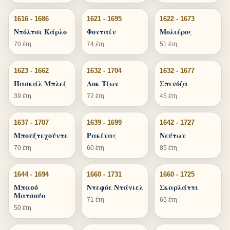
1616 - 1686
1621 - 1695
1622 - 1673
Ντόλτσι Κάρλο
Φονταίν
Μολιέρος
70 έτη
74 έτη
51 έτη
1623 - 1662
1632 - 1704
1632 - 1677
Πασκάλ Μπλεζ
Λοκ Τζων
Σπινόζα
39 έτη
72 έτη
45 έτη
1637 - 1707
1639 - 1699
1642 - 1727
Μπουξτεχούντε
Ρακίνας
Νεύτων
70 έτη
60 έτη
85 έτη
1644 - 1694
1660 - 1731
1660 - 1725
Μπασό
Ντεφόε Ντάνιελ
Σκαρλάττι
Ματσούο
71 έτη
65 έτη
50 έτη