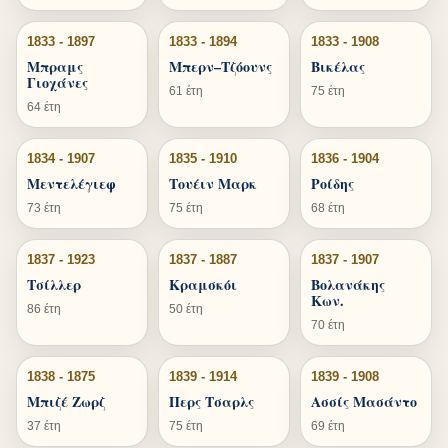
1833 - 1897
1833 - 1894
1833 - 1908
Μπραμς
Μπερν–Τζόουνς
Βικέλας
Γιοχάνες
61 έτη
75 έτη
64 έτη
1834 - 1907
1835 - 1910
1836 - 1904
Μεντελέγιεφ
Τουέιν Μαρκ
Ροίδης
73 έτη
75 έτη
68 έτη
1837 - 1923
1837 - 1887
1837 - 1907
Τσίλλερ
Κραμσκόι
Βολανάκης
Κων.
86 έτη
50 έτη
70 έτη
1838 - 1875
1839 - 1914
1839 - 1908
Μπιζέ Ζωρζ
Περς Τσαρλς
Ασσίς Μασάντο
37 έτη
75 έτη
69 έτη