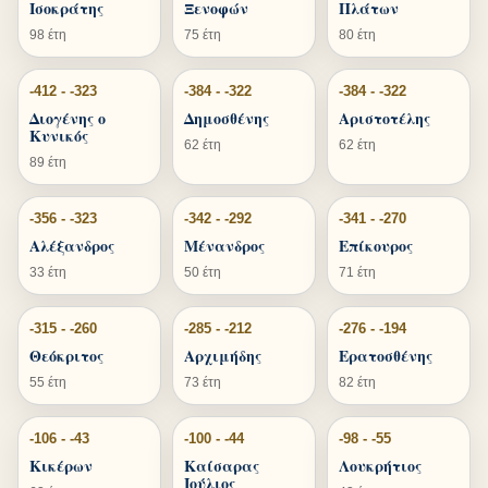
Ισοκράτης
Ξενοφών
Πλάτων
98 έτη
75 έτη
80 έτη
-412 - -323
-384 - -322
-384 - -322
Διογένης ο
Δημοσθένης
Αριστοτέλης
Κυνικός
62 έτη
62 έτη
89 έτη
-356 - -323
-342 - -292
-341 - -270
Αλέξανδρος
Μένανδρος
Επίκουρος
33 έτη
50 έτη
71 έτη
-315 - -260
-285 - -212
-276 - -194
Θεόκριτος
Αρχιμήδης
Ερατοσθένης
55 έτη
73 έτη
82 έτη
-106 - -43
-100 - -44
-98 - -55
Κικέρων
Καίσαρας
Λουκρήτιος
Ιούλιος