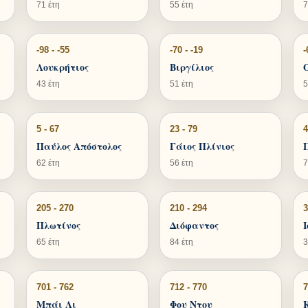
71 έτη
55 έτη
7
-98 - -55
-70 - -19
-
Λουκρήτιος
Βιργίλιος
43 έτη
51 έτη
5
5 - 67
23 - 79
4
Παύλος Απόστολος
Γάιος Πλίνιος
62 έτη
56 έτη
7
205 - 270
210 - 294
3
Πλωτίνος
Διόφαντος
65 έτη
84 έτη
3
701 - 762
712 - 770
7
Μπάι Λι
Φου Ντου