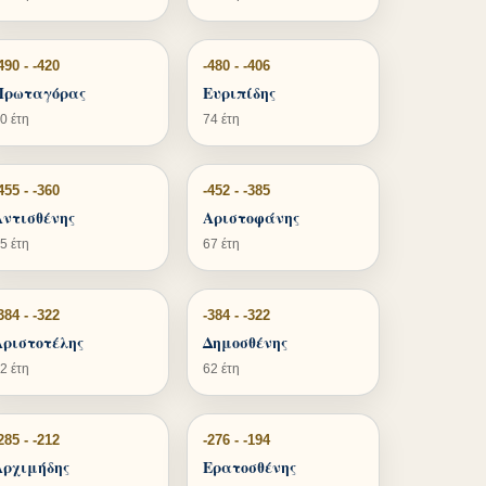
490 - -420
-480 - -406
Πρωταγόρας
Ευριπίδης
0 έτη
74 έτη
455 - -360
-452 - -385
Αντισθένης
Αριστοφάνης
5 έτη
67 έτη
384 - -322
-384 - -322
Αριστοτέλης
Δημοσθένης
2 έτη
62 έτη
285 - -212
-276 - -194
Αρχιμήδης
Ερατοσθένης