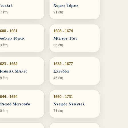
Ρισελιέ
Χομπς Τόμας
7 έτη
91 έτη
608 - 1661
1608 - 1674
Φούλερ Τόμας
Μίλτον Τζον
3 έτη
66 έτη
623 - 1662
1632 - 1677
Πασκάλ Μπλεζ
Σπινόζα
9 έτη
45 έτη
644 - 1694
1660 - 1731
Μπασό Ματσούο
Ντεφόε Ντάνιελ
0 έτη
71 έτη