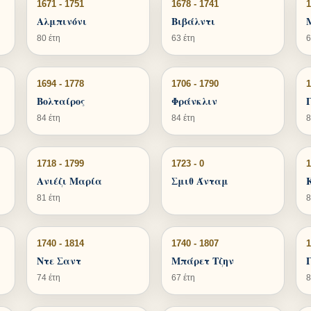
1671 - 1751
1678 - 1741
1
Αλμπινόνι
Βιβάλντι
80 έτη
63 έτη
6
1694 - 1778
1706 - 1790
1
Βολταίρος
Φράνκλιν
84 έτη
84 έτη
8
1718 - 1799
1723 - 0
1
Ανιέζι Μαρία
Σμιθ Άνταμ
81 έτη
8
1740 - 1814
1740 - 1807
1
Ντε Σαντ
Μπάρετ Τζην
74 έτη
67 έτη
8