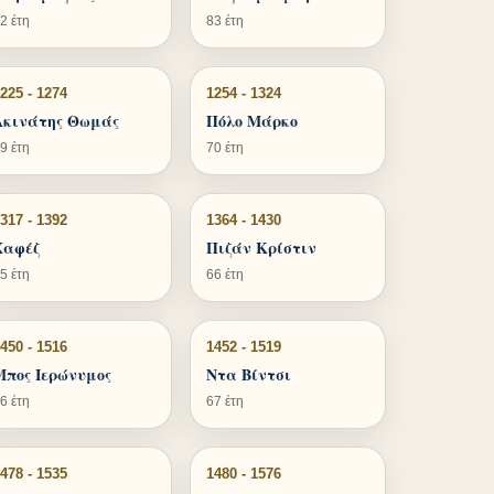
2 έτη
83 έτη
225 - 1274
1254 - 1324
Ακινάτης Θωμάς
Πόλο Μάρκο
9 έτη
70 έτη
317 - 1392
1364 - 1430
Χαφέζ
Πιζάν Κρίστιν
5 έτη
66 έτη
450 - 1516
1452 - 1519
Μπος Ιερώνυμος
Ντα Βίντσι
6 έτη
67 έτη
478 - 1535
1480 - 1576