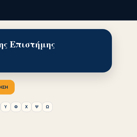
ης Επιστήμης
ΗΣΗ
Υ
Φ
Χ
Ψ
Ω