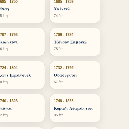
685 - 1750
1685 - 1759
Μπαχ
Χαίντελ
5 έτη
74 έτη
707 - 1793
1709 - 1784
Γκολντόνι
Τζόνσον Σάμουελ
6 έτη
75 έτη
724 - 1804
1732 - 1799
Καντ Ιμμάνουελ
Ουάσιγκτον
0 έτη
67 έτη
746 - 1828
1748 - 1833
Γκόγια
Κοραής Αδαμάντιος
2 έτη
85 έτη