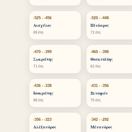
-525 - -456
-520 - -448
Αισχύλος
Πίνδαρος
69 έτη
72 έτη
-470 - -399
-460 - -398
Σωκράτης
Θουκυδίδης
71 έτη
62 έτη
-436 - -338
-431 - -356
Ισοκράτης
Ξενοφών
98 έτη
75 έτη
-356 - -323
-342 - -292
Αλέξανδρος
Μένανδρος