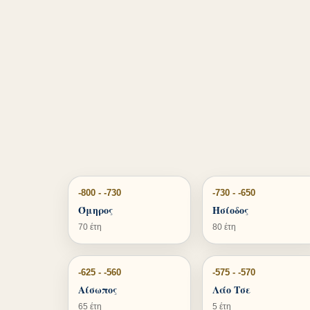
-800 - -730
-730 - -650
Όμηρος
Ησίοδος
70 έτη
80 έτη
-625 - -560
-575 - -570
Αίσωπος
Λάο Τσε
65 έτη
5 έτη