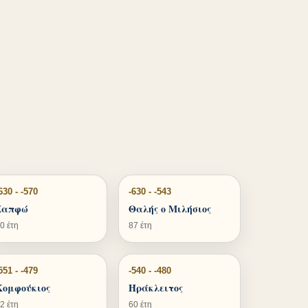
630 - -570
-630 - -543
Σαπφώ
Θαλής ο Μιλήσιος
0 έτη
87 έτη
551 - -479
-540 - -480
Κομφούκιος
Ηράκλειτος
2 έτη
60 έτη