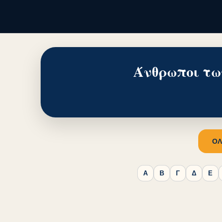
Άνθρωποι τω
ΟΛ
Α
Β
Γ
Δ
Ε