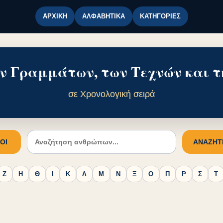
ΑΡΧΙΚΉ
ΑΛΦΑΒΗΤΙΚΆ
ΚΑΤΗΓΟΡΊΕΣ
ν Γραμμάτων, των Τεχνών και τ
σε Χρονολογική σειρά
ΟΙ
ΑΝΑΖΉΤ
Ζ
Η
Θ
Ι
Κ
Λ
Μ
Ν
Ξ
Ο
Π
Ρ
Σ
Τ