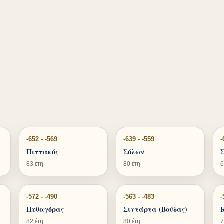
-652 - -569
-639 - -559
-
Πιττακός
Σόλων
83 έτη
80 έτη
6
-572 - -490
-563 - -483
-
Πυθαγόρας
Σιντάρτα (Βούδας)
82 έτη
80 έτη
7