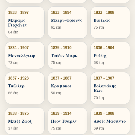
1833 - 1897
1833 - 1894
1833 - 1908
Μπραμς
Μπερν–Τζόουνς
Βικέλας
Γιοχάνες
61 έτη
75 έτη
64 έτη
1834 - 1907
1835 - 1910
1836 - 1904
Μεντελέγιεφ
Τουέιν Μαρκ
Ροίδης
73 έτη
75 έτη
68 έτη
1837 - 1923
1837 - 1887
1837 - 1907
Τσίλλερ
Κραμσκόι
Βολανάκης
Κων.
86 έτη
50 έτη
70 έτη
1838 - 1875
1839 - 1914
1839 - 1908
Μπιζέ Ζωρζ
Περς Τσαρλς
Ασσίς Μασάντο
37 έτη
75 έτη
69 έτη