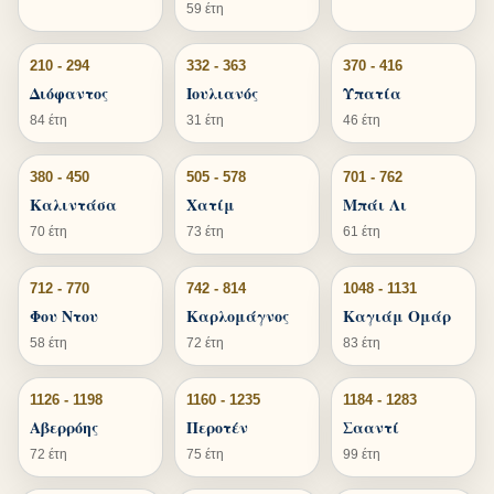
59 έτη
210 - 294
332 - 363
370 - 416
Διόφαντος
Ιουλιανός
Υπατία
84 έτη
31 έτη
46 έτη
380 - 450
505 - 578
701 - 762
Καλιντάσα
Χατίμ
Μπάι Λι
70 έτη
73 έτη
61 έτη
712 - 770
742 - 814
1048 - 1131
Φου Ντου
Καρλομάγνος
Καγιάμ Ομάρ
58 έτη
72 έτη
83 έτη
1126 - 1198
1160 - 1235
1184 - 1283
Αβερρόης
Περοτέν
Σααντί
72 έτη
75 έτη
99 έτη