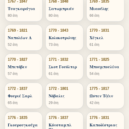
1767 - 1847
1768 - 1848
1769 - 1835
Τυαγκαράγια
Σατωμπριάν
Μιαούλης
80 έτη
80 έτη
66 έτη
1769 - 1821
1770 - 1843
1770 - 1831
Ναπολέων Α
Κολοκοτρώνης
Χέγκελ
52 έτη
73 έτη
61 έτη
1770 - 1827
1771 - 1832
1771 - 1825
Μπετόβεν
Σκοτ Γουόλτερ
Μπουμπουλίνα
57 έτη
61 έτη
54 έτη
1772 - 1837
1772 - 1801
1775 - 1817
Φουριέ Σαρλ
Νόβαλις
Ώστεν Τζέιν
65 έτη
29 έτη
42 έτη
1776 - 1835
1776 - 1837
1776 - 1831
Γκουρουγκούχα
Κόνσταμπλ
Καποδίστριας