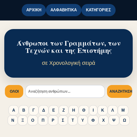
ΑΡΧΙΚΉ
ΑΛΦΑΒΗΤΙΚΆ
ΚΑΤΗΓΟΡΊΕΣ
Άνθρωποι των Γραμμάτων, των
Τεχνών και της Επιστήμης
σε Χρονολογική σειρά
ΟΛΟΙ
ΑΝΑΖΉΤΗΣΗ
Α
Β
Γ
Δ
Ε
Ζ
Η
Θ
Ι
Κ
Λ
Μ
Ν
Ξ
Ο
Π
Ρ
Σ
Τ
Υ
Φ
Χ
Ψ
Ω