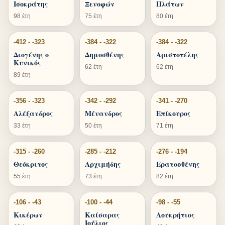
Ισοκράτης
Ξενοφών
Πλάτων
98 έτη
75 έτη
80 έτη
-412 - -323
-384 - -322
-384 - -322
Διογένης ο
Δημοσθένης
Αριστοτέλης
Κυνικός
62 έτη
62 έτη
89 έτη
-356 - -323
-342 - -292
-341 - -270
Αλέξανδρος
Μένανδρος
Επίκουρος
33 έτη
50 έτη
71 έτη
-315 - -260
-285 - -212
-276 - -194
Θεόκριτος
Αρχιμήδης
Ερατοσθένης
55 έτη
73 έτη
82 έτη
-106 - -43
-100 - -44
-98 - -55
Κικέρων
Καίσαρας
Λουκρήτιος
Ιούλιος