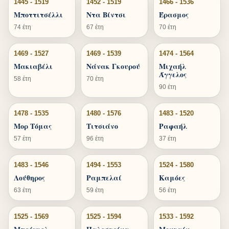
1445 - 1519
1452 - 1519
1466 - 1536
Μποττιτσέλλι
Ντα Βίντσι
Έρασμος
74 έτη
67 έτη
70 έτη
1469 - 1527
1469 - 1539
1474 - 1564
Μακιαβέλι
Νάνακ Γκουρού
Μιχαήλ
Άγγελος
58 έτη
70 έτη
90 έτη
1478 - 1535
1480 - 1576
1483 - 1520
Μορ Τόμας
Τιτσιάνο
Ραφαήλ
57 έτη
96 έτη
37 έτη
1483 - 1546
1494 - 1553
1524 - 1580
Λούθηρος
Ραμπελαί
Καμόες
63 έτη
59 έτη
56 έτη
1525 - 1569
1525 - 1594
1533 - 1592