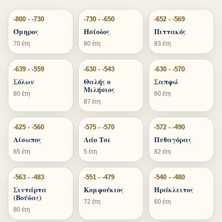
-800 - -730
-730 - -650
-652 - -569
Όμηρος
Ησίοδος
Πιττακός
70 έτη
80 έτη
83 έτη
-639 - -559
-630 - -543
-630 - -570
Σόλων
Θαλής ο
Σαπφώ
Μιλήσιος
80 έτη
60 έτη
87 έτη
-625 - -560
-575 - -570
-572 - -490
Αίσωπος
Λάο Τσε
Πυθαγόρας
65 έτη
5 έτη
82 έτη
-563 - -483
-551 - -479
-540 - -480
Σιντάρτα
Κομφούκιος
Ηράκλειτος
(Βούδας)
72 έτη
60 έτη
80 έτη