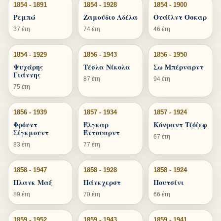
1854 - 1891
1854 - 1928
1854 - 1900
Ρεμπώ
Ζαμούδιο Αδέλα
Ουάϊλντ Όσκαρ
37 έτη
74 έτη
46 έτη
1854 - 1929
1856 - 1943
1856 - 1950
Ψυχάρης
Τέσλα Νίκολα
Σω Μπέρναρντ
Γιάννης
87 έτη
94 έτη
75 έτη
1856 - 1939
1857 - 1934
1857 - 1924
Φρόυντ
Έλγκαρ
Κόνραντ Τζόζεφ
Σίγκμουντ
Έντουαρντ
67 έτη
83 έτη
77 έτη
1858 - 1947
1858 - 1928
1858 - 1924
Πλανκ Μαξ
Πάνκχερστ
Πουτσίνι
89 έτη
70 έτη
66 έτη
1859 - 1952
1859 - 1943
1859 - 1941