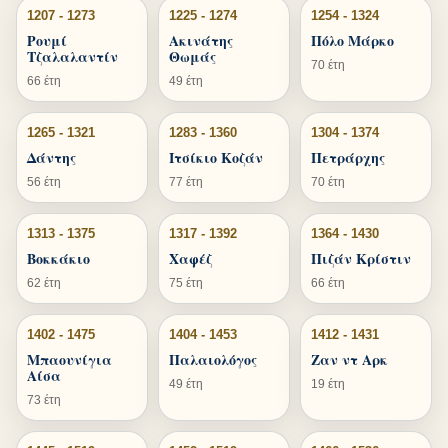
1207 - 1273
1225 - 1274
1254 - 1324
Ρουμί
Ακινάτης
Πόλο Μάρκο
Τζαλαλαντίν
Θωμάς
70 έτη
66 έτη
49 έτη
1265 - 1321
1283 - 1360
1304 - 1374
Δάντης
Ιτσίκιο Κοζάν
Πετράρχης
56 έτη
77 έτη
70 έτη
1313 - 1375
1317 - 1392
1364 - 1430
Βοκκάκιο
Χαφέζ
Πιζάν Κρίστιν
62 έτη
75 έτη
66 έτη
1402 - 1475
1404 - 1453
1412 - 1431
Μπαουνίγια
Παλαιολόγος
Ζαν ντ Αρκ
Αίσα
49 έτη
19 έτη
73 έτη