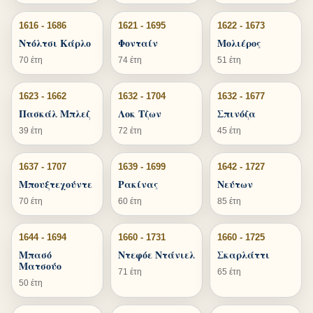
1616 - 1686
1621 - 1695
1622 - 1673
Ντόλτσι Κάρλο
Φονταίν
Μολιέρος
70 έτη
74 έτη
51 έτη
1623 - 1662
1632 - 1704
1632 - 1677
Πασκάλ Μπλεζ
Λοκ Τζων
Σπινόζα
39 έτη
72 έτη
45 έτη
1637 - 1707
1639 - 1699
1642 - 1727
Μπουξτεχούντε
Ρακίνας
Νεύτων
70 έτη
60 έτη
85 έτη
1644 - 1694
1660 - 1731
1660 - 1725
Μπασό
Ντεφόε Ντάνιελ
Σκαρλάττι
Ματσούο
71 έτη
65 έτη
50 έτη