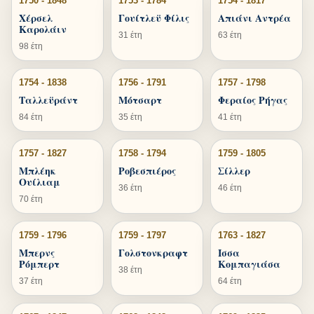
1750 - 1848
1753 - 1784
1754 - 1817
Χέρσελ
Γουίτλεϋ Φίλις
Απιάνι Αντρέα
Καρολάιν
31 έτη
63 έτη
98 έτη
1754 - 1838
1756 - 1791
1757 - 1798
Ταλλεϋράντ
Μότσαρτ
Φεραίος Ρήγας
84 έτη
35 έτη
41 έτη
1757 - 1827
1758 - 1794
1759 - 1805
Μπλέηκ
Ροβεσπιέρος
Σίλλερ
Ουίλιαμ
36 έτη
46 έτη
70 έτη
1759 - 1796
1759 - 1797
1763 - 1827
Μπερνς
Γολστονκραφτ
Ισσα
Ρόμπερτ
Κομπαγιάσα
38 έτη
37 έτη
64 έτη