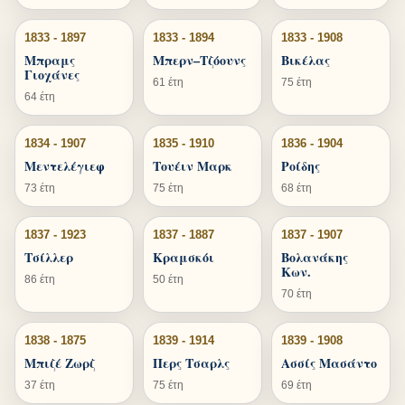
1833 - 1897
1833 - 1894
1833 - 1908
Μπραμς
Μπερν–Τζόουνς
Βικέλας
Γιοχάνες
61 έτη
75 έτη
64 έτη
1834 - 1907
1835 - 1910
1836 - 1904
Μεντελέγιεφ
Τουέιν Μαρκ
Ροίδης
73 έτη
75 έτη
68 έτη
1837 - 1923
1837 - 1887
1837 - 1907
Τσίλλερ
Κραμσκόι
Βολανάκης
Κων.
86 έτη
50 έτη
70 έτη
1838 - 1875
1839 - 1914
1839 - 1908
Μπιζέ Ζωρζ
Περς Τσαρλς
Ασσίς Μασάντο
37 έτη
75 έτη
69 έτη