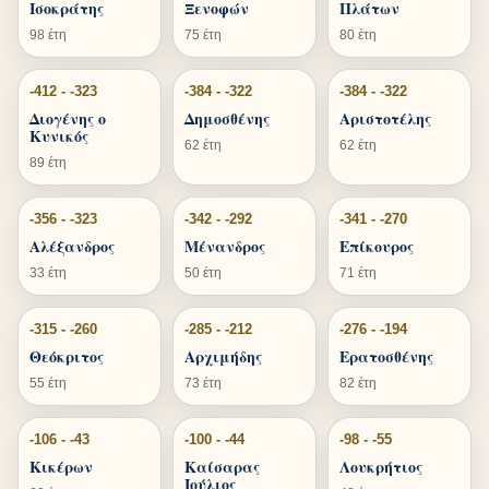
Ισοκράτης
Ξενοφών
Πλάτων
98 έτη
75 έτη
80 έτη
-412 - -323
-384 - -322
-384 - -322
Διογένης ο
Δημοσθένης
Αριστοτέλης
Κυνικός
62 έτη
62 έτη
89 έτη
-356 - -323
-342 - -292
-341 - -270
Αλέξανδρος
Μένανδρος
Επίκουρος
33 έτη
50 έτη
71 έτη
-315 - -260
-285 - -212
-276 - -194
Θεόκριτος
Αρχιμήδης
Ερατοσθένης
55 έτη
73 έτη
82 έτη
-106 - -43
-100 - -44
-98 - -55
Κικέρων
Καίσαρας
Λουκρήτιος
Ιούλιος