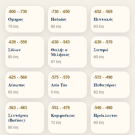
-800 - -730
-730 - -650
-652 - -569
Όμηρος
Ησίοδος
Πιττακός
70 έτη
80 έτη
83 έτη
-639 - -559
-630 - -543
-630 - -570
Σόλων
Θαλής ο
Σαπφώ
Μιλήσιος
80 έτη
60 έτη
87 έτη
-625 - -560
-575 - -570
-572 - -490
Αίσωπος
Λάο Τσε
Πυθαγόρας
65 έτη
5 έτη
82 έτη
-563 - -483
-551 - -479
-540 - -480
Σιντάρτα
Κομφούκιος
Ηράκλειτος
(Βούδας)
72 έτη
60 έτη
80 έτη