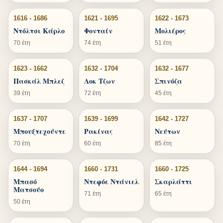
1616 - 1686
1621 - 1695
1622 - 1673
Ντόλτσι Κάρλο
Φονταίν
Μολιέρος
70 έτη
74 έτη
51 έτη
1623 - 1662
1632 - 1704
1632 - 1677
Πασκάλ Μπλεζ
Λοκ Τζων
Σπινόζα
39 έτη
72 έτη
45 έτη
1637 - 1707
1639 - 1699
1642 - 1727
Μπουξτεχούντε
Ρακίνας
Νεύτων
70 έτη
60 έτη
85 έτη
1644 - 1694
1660 - 1731
1660 - 1725
Μπασό
Ντεφόε Ντάνιελ
Σκαρλάττι
Ματσούο
71 έτη
65 έτη
50 έτη