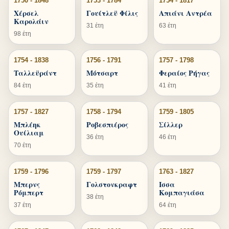
1750 - 1848
1753 - 1784
1754 - 1817
Χέρσελ
Γουίτλεϋ Φίλις
Απιάνι Αντρέα
Καρολάιν
31 έτη
63 έτη
98 έτη
1754 - 1838
1756 - 1791
1757 - 1798
Ταλλεϋράντ
Μότσαρτ
Φεραίος Ρήγας
84 έτη
35 έτη
41 έτη
1757 - 1827
1758 - 1794
1759 - 1805
Μπλέηκ
Ροβεσπιέρος
Σίλλερ
Ουίλιαμ
36 έτη
46 έτη
70 έτη
1759 - 1796
1759 - 1797
1763 - 1827
Μπερνς
Γολστονκραφτ
Ισσα
Ρόμπερτ
Κομπαγιάσα
38 έτη
37 έτη
64 έτη