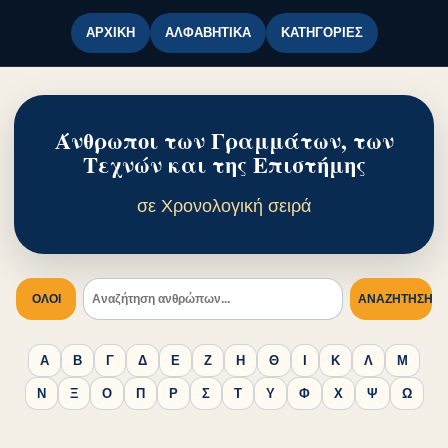
ΑΡΧΙΚΉ
ΑΛΦΑΒΗΤΙΚΆ
ΚΑΤΗΓΟΡΊΕΣ
Άνθρωποι των Γραμμάτων, των
Τεχνών και της Επιστήμης
σε Χρονολογική σειρά
ΟΛΟΙ
ΑΝΑΖΉΤΗΣΗ
Α
Β
Γ
Δ
Ε
Ζ
Η
Θ
Ι
Κ
Λ
Μ
Ν
Ξ
Ο
Π
Ρ
Σ
Τ
Υ
Φ
Χ
Ψ
Ω