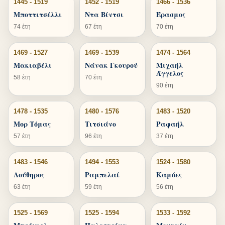
1445 - 1519
1452 - 1519
1466 - 1536
Μποττιτσέλλι
Ντα Βίντσι
Έρασμος
74 έτη
67 έτη
70 έτη
1469 - 1527
1469 - 1539
1474 - 1564
Μακιαβέλι
Νάνακ Γκουρού
Μιχαήλ
Άγγελος
58 έτη
70 έτη
90 έτη
1478 - 1535
1480 - 1576
1483 - 1520
Μορ Τόμας
Τιτσιάνο
Ραφαήλ
57 έτη
96 έτη
37 έτη
1483 - 1546
1494 - 1553
1524 - 1580
Λούθηρος
Ραμπελαί
Καμόες
63 έτη
59 έτη
56 έτη
1525 - 1569
1525 - 1594
1533 - 1592