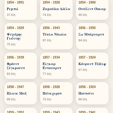
1854 - 1891
1854 - 1928
1854 - 1900
Ρεμπώ
Ζαμούδιο Αδέλα
Ουάϊλντ Όσκαρ
37 έτη
74 έτη
46 έτη
1854 - 1929
1856 - 1943
1856 - 1950
Ψυχάρης
Τέσλα Νίκολα
Σω Μπέρναρντ
Γιάννης
87 έτη
94 έτη
75 έτη
1856 - 1939
1857 - 1934
1857 - 1924
Φρόυντ
Έλγκαρ
Κόνραντ Τζόζεφ
Σίγκμουντ
Έντουαρντ
67 έτη
83 έτη
77 έτη
1858 - 1947
1858 - 1928
1858 - 1924
Πλανκ Μαξ
Πάνκχερστ
Πουτσίνι
89 έτη
70 έτη
66 έτη
1859 - 1952
1859 - 1943
1859 - 1941