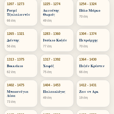
1207 - 1273
1225 - 1274
1254 - 1324
Ρουμί
Ακινάτης
Πόλο Μάρκο
Τζαλαλαντίν
Θωμάς
70 έτη
66 έτη
49 έτη
1265 - 1321
1283 - 1360
1304 - 1374
Δάντης
Ιτσίκιο Κοζάν
Πετράρχης
56 έτη
77 έτη
70 έτη
1313 - 1375
1317 - 1392
1364 - 1430
Βοκκάκιο
Χαφέζ
Πιζάν Κρίστιν
62 έτη
75 έτη
66 έτη
1402 - 1475
1404 - 1453
1412 - 1431
Μπαουνίγια
Παλαιολόγος
Ζαν ντ Αρκ
Αίσα
49 έτη
19 έτη
73 έτη