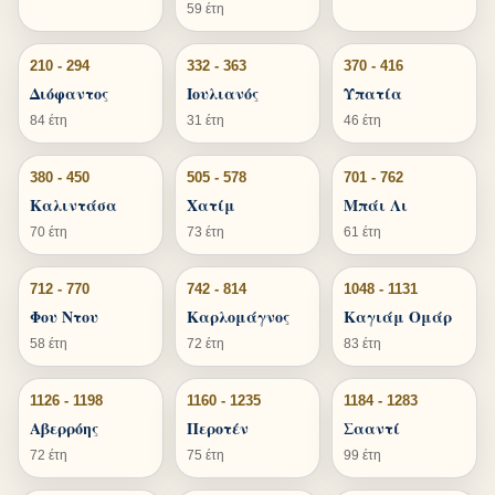
59 έτη
210 - 294
332 - 363
370 - 416
Διόφαντος
Ιουλιανός
Υπατία
84 έτη
31 έτη
46 έτη
380 - 450
505 - 578
701 - 762
Καλιντάσα
Χατίμ
Μπάι Λι
70 έτη
73 έτη
61 έτη
712 - 770
742 - 814
1048 - 1131
Φου Ντου
Καρλομάγνος
Καγιάμ Ομάρ
58 έτη
72 έτη
83 έτη
1126 - 1198
1160 - 1235
1184 - 1283
Αβερρόης
Περοτέν
Σααντί
72 έτη
75 έτη
99 έτη