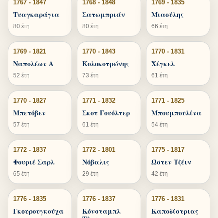
1767 - 1847
1768 - 1848
1769 - 1835
Τυαγκαράγια
Σατωμπριάν
Μιαούλης
80 έτη
80 έτη
66 έτη
1769 - 1821
1770 - 1843
1770 - 1831
Ναπολέων Α
Κολοκοτρώνης
Χέγκελ
52 έτη
73 έτη
61 έτη
1770 - 1827
1771 - 1832
1771 - 1825
Μπετόβεν
Σκοτ Γουόλτερ
Μπουμπουλίνα
57 έτη
61 έτη
54 έτη
1772 - 1837
1772 - 1801
1775 - 1817
Φουριέ Σαρλ
Νόβαλις
Ώστεν Τζέιν
65 έτη
29 έτη
42 έτη
1776 - 1835
1776 - 1837
1776 - 1831
Γκουρουγκούχα
Κόνσταμπλ
Καποδίστριας