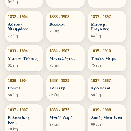
64 έτη
1832 - 1904
1833 - 1908
1833 - 1897
Λύτρας
Βικέλας
Μπραμς
Νικηφόρος
Γιοχάνες
75 έτη
72 έτη
64 έτη
1833 - 1894
1834 - 1907
1835 - 1910
Μπερν–Τζόουνς
Μεντελέγιεφ
Τουέιν Μαρκ
61 έτη
73 έτη
75 έτη
1836 - 1904
1837 - 1923
1837 - 1887
Ροίδης
Τσίλλερ
Κραμσκόι
68 έτη
86 έτη
50 έτη
1837 - 1907
1838 - 1875
1839 - 1908
Βολανάκης
Μπιζέ Ζωρζ
Ασσίς Μασάντο
Κων.
37 έτη
69 έτη
70 έτη