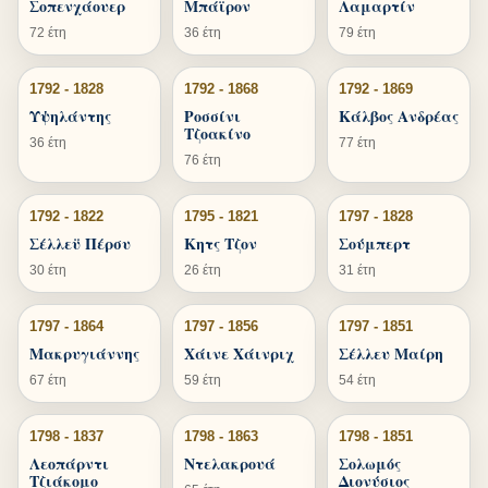
Σοπενχάουερ
Μπάϊρον
Λαμαρτίν
72 έτη
36 έτη
79 έτη
1792 - 1828
1792 - 1868
1792 - 1869
Υψηλάντης
Ροσσίνι
Κάλβος Ανδρέας
Τζοακίνο
36 έτη
77 έτη
76 έτη
1792 - 1822
1795 - 1821
1797 - 1828
Σέλλεϋ Πέρσυ
Κητς Τζον
Σούμπερτ
30 έτη
26 έτη
31 έτη
1797 - 1864
1797 - 1856
1797 - 1851
Μακρυγιάννης
Χάινε Χάινριχ
Σέλλευ Μαίρη
67 έτη
59 έτη
54 έτη
1798 - 1837
1798 - 1863
1798 - 1851
Λεοπάρντι
Ντελακρουά
Σολωμός
Τζιάκομο
Διονύσιος