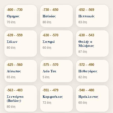
-800 - -730
-730 - -650
-652 - -569
Όμηρος
Ησίοδος
Πιττακός
70 έτη
80 έτη
83 έτη
-639 - -559
-630 - -570
-630 - -543
Σόλων
Σαπφώ
Θαλής ο
Μιλήσιος
80 έτη
60 έτη
87 έτη
-625 - -560
-575 - -570
-572 - -490
Αίσωπος
Λάο Τσε
Πυθαγόρας
65 έτη
5 έτη
82 έτη
-563 - -483
-551 - -479
-540 - -480
Σιντάρτα
Κομφούκιος
Ηράκλειτος
(Βούδας)
72 έτη
60 έτη
80 έτη