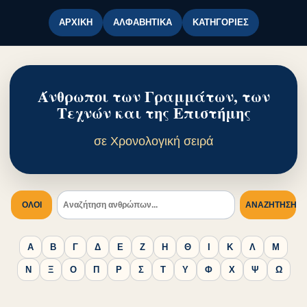
ΑΡΧΙΚΉ
ΑΛΦΑΒΗΤΙΚΆ
ΚΑΤΗΓΟΡΊΕΣ
Άνθρωποι των Γραμμάτων, των
Τεχνών και της Επιστήμης
σε Χρονολογική σειρά
ΟΛΟΙ
ΑΝΑΖΉΤΗΣΗ
Α
Β
Γ
Δ
Ε
Ζ
Η
Θ
Ι
Κ
Λ
Μ
Ν
Ξ
Ο
Π
Ρ
Σ
Τ
Υ
Φ
Χ
Ψ
Ω