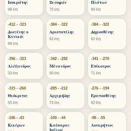
Ισοκράτης
Ξενοφών
Πλάτων
98 έτη
75 έτη
80 έτη
-412 - -323
-384 - -322
-384 - -322
Διογένης ο
Αριστοτέλης
Δημοσθένης
Κυνικός
62 έτη
62 έτη
89 έτη
-356 - -323
-342 - -292
-341 - -270
Αλέξανδρος
Μένανδρος
Επίκουρος
33 έτη
50 έτη
71 έτη
-315 - -260
-285 - -212
-276 - -194
Θεόκριτος
Αρχιμήδης
Ερατοσθένης
55 έτη
73 έτη
82 έτη
-106 - -43
-100 - -44
-98 - -55
Κικέρων
Καίσαρας
Λουκρήτιος
Ιούλιος