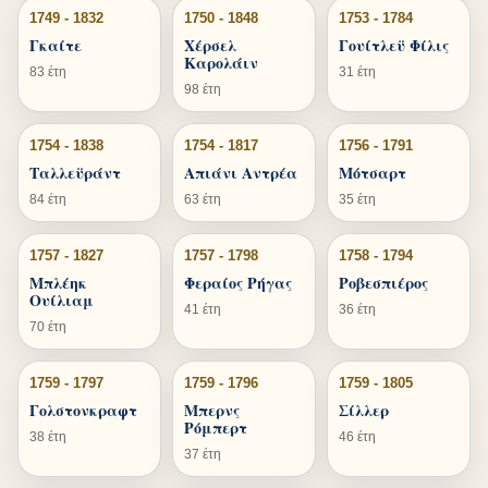
1749 - 1832
1750 - 1848
1753 - 1784
Γκαίτε
Χέρσελ
Γουίτλεϋ Φίλις
Καρολάιν
83 έτη
31 έτη
98 έτη
1754 - 1838
1754 - 1817
1756 - 1791
Ταλλεϋράντ
Απιάνι Αντρέα
Μότσαρτ
84 έτη
63 έτη
35 έτη
1757 - 1827
1757 - 1798
1758 - 1794
Μπλέηκ
Φεραίος Ρήγας
Ροβεσπιέρος
Ουίλιαμ
41 έτη
36 έτη
70 έτη
1759 - 1797
1759 - 1796
1759 - 1805
Γολστονκραφτ
Μπερνς
Σίλλερ
Ρόμπερτ
38 έτη
46 έτη
37 έτη