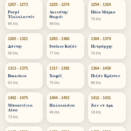
1207 - 1273
1225 - 1274
1254 - 1324
Ρουμί
Ακινάτης
Πόλο Μάρκο
Τζαλαλαντίν
Θωμάς
70 έτη
66 έτη
49 έτη
1265 - 1321
1283 - 1360
1304 - 1374
Δάντης
Ιτσίκιο Κοζάν
Πετράρχης
56 έτη
77 έτη
70 έτη
1313 - 1375
1317 - 1392
1364 - 1430
Βοκκάκιο
Χαφέζ
Πιζάν Κρίστιν
62 έτη
75 έτη
66 έτη
1402 - 1475
1404 - 1453
1412 - 1431
Μπαουνίγια
Παλαιολόγος
Ζαν ντ Αρκ
Αίσα
49 έτη
19 έτη
73 έτη