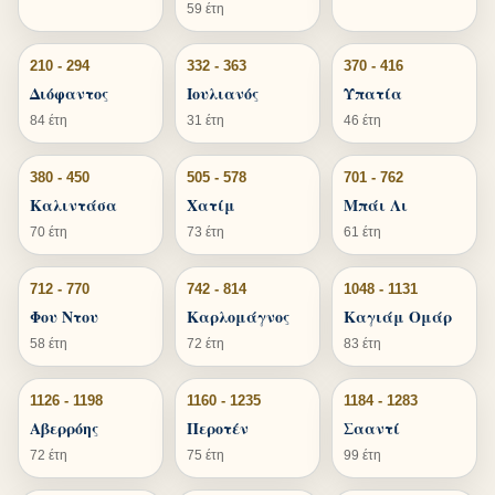
59 έτη
210 - 294
332 - 363
370 - 416
Διόφαντος
Ιουλιανός
Υπατία
84 έτη
31 έτη
46 έτη
380 - 450
505 - 578
701 - 762
Καλιντάσα
Χατίμ
Μπάι Λι
70 έτη
73 έτη
61 έτη
712 - 770
742 - 814
1048 - 1131
Φου Ντου
Καρλομάγνος
Καγιάμ Ομάρ
58 έτη
72 έτη
83 έτη
1126 - 1198
1160 - 1235
1184 - 1283
Αβερρόης
Περοτέν
Σααντί
72 έτη
75 έτη
99 έτη