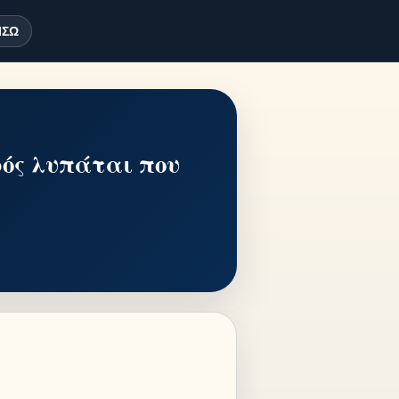
ΊΣΩ
φός λυπάται που