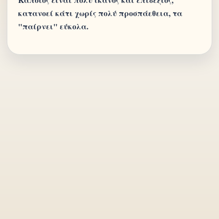
κατανοεί κάτι χωρίς πολύ προσπάεθεια, τα
"παίρνει" εύκολα.