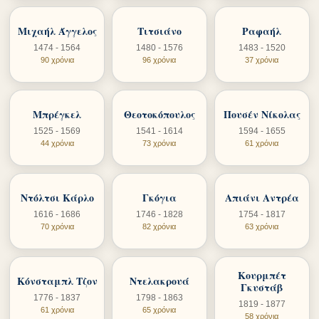
Μιχαήλ Άγγελος
Τιτσιάνο
Ραφαήλ
1474 - 1564
1480 - 1576
1483 - 1520
90 χρόνια
96 χρόνια
37 χρόνια
Μπρέγκελ
Θεοτοκόπουλος
Πουσέν Νίκολας
1525 - 1569
1541 - 1614
1594 - 1655
44 χρόνια
73 χρόνια
61 χρόνια
Ντόλτσι Κάρλο
Γκόγια
Απιάνι Αντρέα
1616 - 1686
1746 - 1828
1754 - 1817
70 χρόνια
82 χρόνια
63 χρόνια
Κουρμπέτ
Κόνσταμπλ Τζον
Ντελακρουά
Γκυστάβ
1776 - 1837
1798 - 1863
1819 - 1877
61 χρόνια
65 χρόνια
58 χρόνια