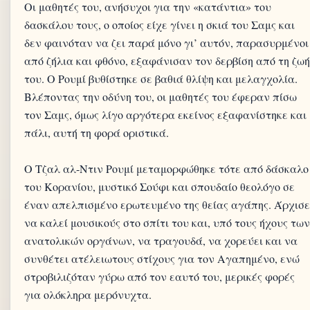
Οι μαθητές του, ανήσυχοι για την «κατάντια» του
δασκάλου τους, ο οποίος είχε γίνει η σκιά του Σαμς και
δεν φαινόταν να ζει παρά μόνο γι’ αυτόν, παρασυρμένοι
από ζήλια και φθόνο, εξαφάνισαν τον δερβίση από τη ζωή
του. Ο Ρουμί βυθίστηκε σε βαθιά θλίψη και μελαγχολία.
Βλέποντας την οδύνη του, οι μαθητές του έφεραν πίσω
τον Σαμς, όμως λίγο αργότερα εκείνος εξαφανίστηκε και
πάλι, αυτή τη φορά οριστικά.
Ο Τζαλ αλ-Ντιν Ρουμί μεταμορφώθηκε τότε από δάσκαλο
του Κορανίου, μυστικό Σούφι και σπουδαίο θεολόγο σε
έναν απελπισμένο ερωτευμένο της θείας αγάπης. Άρχισε
να καλεί μουσικούς στο σπίτι του και, υπό τους ήχους των
ανατολικών οργάνων, να τραγουδά, να χορεύει και να
συνθέτει ατέλειωτους στίχους για τον Αγαπημένο, ενώ
στροβιλιζόταν γύρω από τον εαυτό του, μερικές φορές
για ολόκληρα μερόνυχτα.