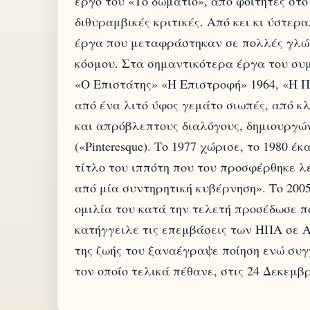
έργο του «Το δωμάτιο», από φοιτητές στ
διθυραμβικές κριτικές. Από κει κι ύστερ
έργα που μεταφράστηκαν σε πολλές γλώσ
κόσμου. Στα σημαντικότερα έργα του συ
«Ο Επιστάτης» «Η Επιστροφή» 1964, «Η Π
από ένα λιτό ύφος γεμάτο σιωπές, από κ
και απρόβλεπτους διαλόγους, δημιουργών
(«Pinteresque). Το 1977 χώρισε, το 1980 
τίτλο του ιππότη που του προσφέρθηκε λ
από μία συντηρητική κυβέρνηση». Το 200
ομιλία του κατά την τελετή προσέδωσε π
κατήγγειλε τις επεμβάσεις των ΗΠΑ σε Α
της ζωής του ξαναέγραψε ποίηση ενώ συγ
τον οποίο τελικά πέθανε, στις 24 Δεκεμβρ