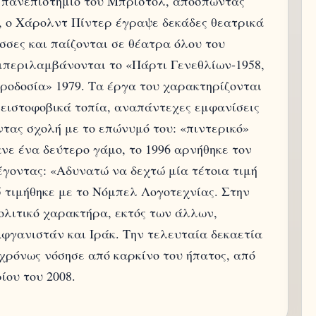
ο πανεπιστήμιο του Μπρίστολ, αποσπώντας
α, ο Χάρολντ Πίντερ έγραψε δεκάδες θεατρικά
σες και παίζονται σε θέατρα όλου του
μπεριλαμβάνονται το «Πάρτι Γενεθλίων-1958,
ροδοσία» 1979. Τα έργα του χαρακτηρίζονται
λειστοφοβικά τοπία, αναπάντεχες εμφανίσεις
τας σχολή με το επώνυμό του: «πιντερικό»
έκανε ένα δεύτερο γάμο, το 1996 αρνήθηκε τον
έγοντας: «Αδυνατώ να δεχτώ μία τέτοια τιμή
5 τιμήθηκε με το Νόμπελ Λογοτεχνίας. Στην
ολιτικό χαρακτήρα, εκτός των άλλων,
φγανιστάν και Ιράκ. Την τελευταία δεκαετία
χρόνως νόσησε από καρκίνο του ήπατος, από
ίου του 2008.