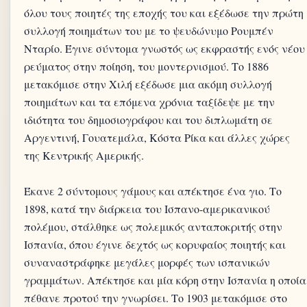
όλου τους ποιητές της εποχής του και εξέδωσε την πρώτη
συλλογή ποιημάτων του με το ψευδώνυμο Ρουμπέν
Νταρίο. Έγινε σύντομα γνωστός ως εκφραστής ενός νέου
ρεύματος στην ποίηση, του μοντερνισμού. Το 1886
μετακόμισε στην Χιλή εξέδωσε μια ακόμη συλλογή
ποιημάτων και τα επόμενα χρόνια ταξίδεψε με την
ιδιότητα του δημοσιογράφου και του διπλωμάτη σε
Αργεντινή, Γουατεμάλα, Κόστα Ρίκα και άλλες χώρες
της Κεντρικής Αμερικής.
Έκανε 2 σύντομους γάμους και απέκτησε ένα γιο. Το
1898, κατά την διάρκεια του Ισπανο-αμερικανικού
πολέμου, στάλθηκε ως πολεμικός ανταποκριτής στην
Ισπανία, όπου έγινε δεχτός ως κορυφαίος ποιητής και
συναναστράφηκε μεγάλες μορφές των ισπανικών
γραμμάτων. Απέκτησε και μία κόρη στην Ισπανία η οποία
πέθανε προτού την γνωρίσει. Το 1903 μετακόμισε στο