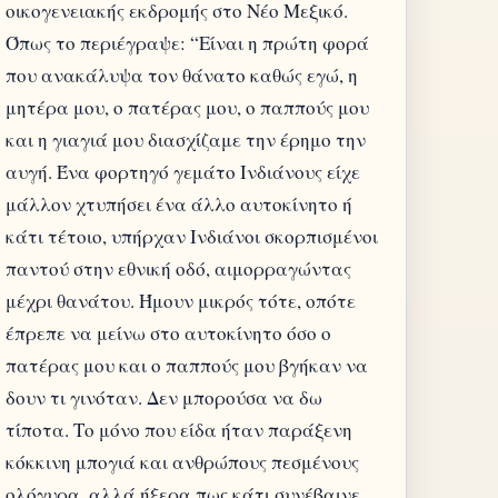
οικογενειακής εκδρομής στο Νέο Μεξικό.
Όπως το περιέγραψε: “Είναι η πρώτη φορά
που ανακάλυψα τον θάνατο καθώς εγώ, η
μητέρα μου, ο πατέρας μου, ο παππούς μου
και η γιαγιά μου διασχίζαμε την έρημο την
αυγή. Ένα φορτηγό γεμάτο Ινδιάνους είχε
μάλλον χτυπήσει ένα άλλο αυτοκίνητο ή
κάτι τέτοιο, υπήρχαν Ινδιάνοι σκορπισμένοι
παντού στην εθνική οδό, αιμορραγώντας
μέχρι θανάτου. Ήμουν μικρός τότε, οπότε
έπρεπε να μείνω στο αυτοκίνητο όσο ο
πατέρας μου και ο παππούς μου βγήκαν να
δουν τι γινόταν. Δεν μπορούσα να δω
τίποτα. Το μόνο που είδα ήταν παράξενη
κόκκινη μπογιά και ανθρώπους πεσμένους
ολόγυρα, αλλά ήξερα πως κάτι συνέβαινε,