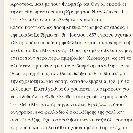
Αργότερα, μαζί με τους Φλωμπέρ και Ουγκώ εκφράζει
την αντίθεση του στην κυβέρνηση του Ναπολέοντος Γ΄.
Το 1857 εκδίδονται τα Άνθη του Κακού που
καταδικάστηκαν ως προσβλητικά της δημοσίας αιδούς. Η
εφημερίδα Le Figaro της 5ης Ιουλίου 1857 έγραψε σχετικά:
«Σε ορισμένα σημεία αμφιβάλλουμε για την πνευματική
υγεία του Κου Μπωντλαίρ. Όμως ορισμένα άλλα δεν μας
επιτρέπουν περαιτέρω αμφιβολίες. Κυριαρχεί, ως επί το
πλείστον, η μονότονη και επιτηδευμένη επανάληψη των
ίδιων πραγμάτων, των ίδιων σκέψεων. Η αηδία πνίγει
την αχρειότητα, για να την καταπολεμήσει σμίγει με το
μόλυσμα». Εκατό χρόνια θα χρειαστεί να περάσουν για
να εκδοθούν τα Άνθη ελεύθερα και χωρίς περιορισμούς.
Το 1864 ο Μπωντλαίρ πηγαίνει στις Βρυξέλλες, όπου
συγγράφει ένα φυλλάδιο διακωμώδησης της γαλλικής
αστικής τάξης. Έχει σπαταλήσει εντωμεταξύ όλη του την
περιουσία και ζει δυο άθλια χρόνια μέσα στην ανέχεια