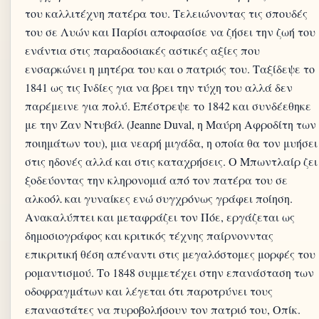
του καλλιτέχνη πατέρα του. Τελειώνοντας τις σπουδές
του σε Λυών και Παρίσι αποφασίσε να ζήσει την ζωή του
ενάντια στις παραδοσιακές αστικές αξίες που
ενσαρκώνει η μητέρα του και ο πατριός του. Ταξίδεψε το
1841 ως τις Ινδίες για να βρει την τύχη του αλλά δεν
παρέμεινε για πολύ. Επέστρεψε το 1842 και συνδέεθηκε
με την Ζαν Ντυβάλ (Jeanne Duval, η Μαύρη Αφροδίτη των
ποιημάτων του), μια νεαρή μιγάδα, η οποία θα τον μυήσει
στις ηδονές αλλά και στις καταχρήσεις. Ο Μπωντλαίρ ζει
ξοδεύοντας την κληρονομιά από τον πατέρα του σε
αλκοόλ και γυναίκες ενώ συγχρόνως γράφει ποίηση.
Ανακαλύπτει και μεταφράζει τον Πόε, εργάζεται ως
δημοσιογράφος και κριτικός τέχνης παίρνονντας
επικριτική θέση απέναντι στις μεγαλόστομες μορφές του
ρομαντισμού. Το 1848 συμμετέχει στην επανάσταση των
οδοφραγμάτων και λέγεται ότι παροτρύνει τους
επαναστάτες να πυροβολήσουν τον πατριό του, Οπίκ.