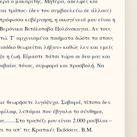
ερά ο μακαρίτης. Μητέρα, αδελφές και
ναι τρόπος- (δεν τον συμβουλεύω σε άλλους)
τρόφισσα κυβέρνηση, η οικογένειά μου είναι η
η Βερόνικα Βιτόλοτοβα Πολόνσκαγια. Αν τους
τώ. Τ’ αρχινισμένα ποιήματα δώστε τα στους
ισόδιο θεωρείται λήξαν» καθώς λεν και εμείς
ε η ζωή. Είμαστε πάτσι τώρα οι δυo μας και
οιβαίος πόνος, συμφορά και προσβολή. Να
ε θεωρήσετε λιγόψυχο. Σοβαρά, τίποτα δεν
ερμίλοφ, λυπάμαι που έβγαλα το σύνθημα,
.......Στο τραπέζι μου είναι 2.000 ρούβλια –
 τα απ’ τις Κρατικές Εκδόσεις. Β.Μ.