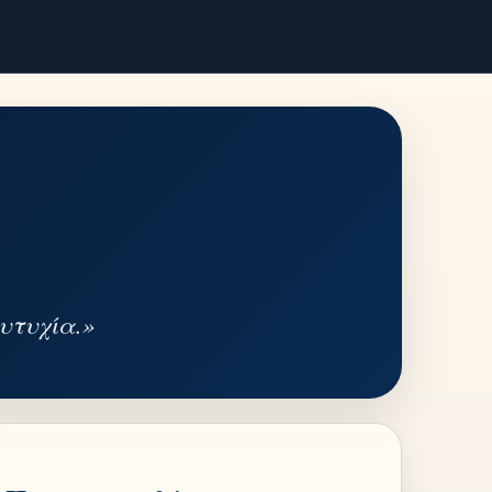
ευτυχία.»