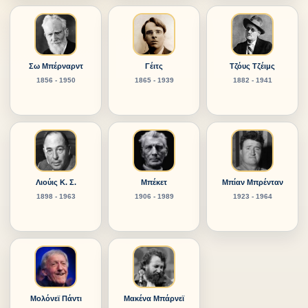
Σω Μπέρναρντ
Γέιτς
Τζόυς Τζέιμς
1856 - 1950
1865 - 1939
1882 - 1941
Λιούις Κ. Σ.
Μπέκετ
Μπίαν Μπρένταν
1898 - 1963
1906 - 1989
1923 - 1964
Μολόνεϊ Πάντι
Μακένα Μπάρνεϊ