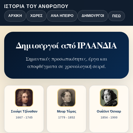
ΙΣΤΟΡΊΑ ΤΟΥ ΑΝΘΡΏΠΟΥ
ΑΡΧΙΚΉ
ΧΏΡΕΣ
ΑΝΆ ΉΠΕΙΡΟ
ΔΗΜΙΟΥΡΓΟΊ
ΠΊΣΩ
Δημιουργοί από ΙΡΛΑΝΔΙΑ
Σημαντικές προσωπικότητες, έργα και
αποφθέγματα σε χρονολογική σειρά.
Σουίφτ Τζόναθαν
Μουρ Τόμας
Ουάϊλντ Όσκαρ
1667 - 1745
1779 - 1852
1854 - 1900