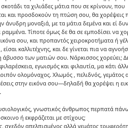
σκοτάδι τα χιλιάδες μάτια που σε κρίνουν, που
αι και προσδοκούν τη πτώση σου, θα χορέψεις 
ν άνυδρη μοναξιά, με τα μάτια δεμένα και εί δυ
 ραμμένα. Τίποτε όμως δε θα σε εμποδίσει να χο
εικόνα σου, και προπαντός χειροκροτήματα ή γέλ
, είσαι καλλιτέχνης, και δε γίνεται πια να αγνοήσ
η άβυσσο των ματιών σου. Νάρκισσος χορεύει; Δε
ιλαρέσκεια, εγωισμός και φιλαυτία, μα κάτι άλλ
λοιπόν ολομόναχος. Χλωμός , πελιδνός, γεμάτος 
ρέσεις στην εικόνα σου—δηλαδή θα χορέψει η ει
.
υσιολογικός, γνωστικός άνθρωπος περπατά πάνω
σκοινο ή εκφράζεται με στίχους;
ς, σχεδόν απελπισμένος αλλά γεμάτος τρυφερότη