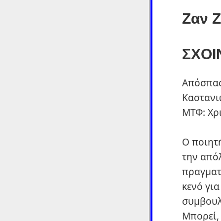
Ζαν Ζ
ΣΧΟΙ
Απόσπα
Καστανι
ΜΤΦ: Χρ
Ο ποιητή
την απόλ
πραγματ
κενό για
συμβουλ
Μπορεί, 