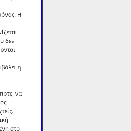
μόνος. Η
ίζεται
ου δεν
νονται
ιβάλει η
ποτε, να
λος
τείς.
ική
ένη στο