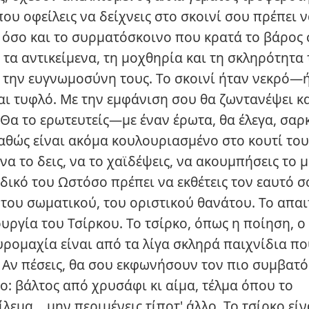
ου οφείλεις να δείχνεις στο σκοινί σου πρέπει ν
 όσο και το συρματόσκοινο που κρατά το βάρος 
τα αντικείμενα, τη μοχθηρία και τη σκληρότητα 
ι την ευγνωμοσύνη τους. Το σκοινί ήταν νεκρό—ή
αι τυφλό. Με την εμφάνιση σου θα ζωντανέψει κα
 Θα το ερωτευτείς—με έναν έρωτα, θα έλεγα, σαρκ
αθώς είναι ακόμα κουλουριασμένο στο κουτί του
να το δεις, να το χαϊδέψεις, να ακουμπήσεις το 
δικό του Ωστόσο πρέπει να εκθέτεις τον εαυτό σ
του σωματικού, του οριστικού θανάτου. Το απαι
υργία του Τσίρκου. Το τσίρκο, όπως η ποίηση, ο
υρομαχία είναι από τα λίγα σκληρά παιχνίδια π
. Αν πέσεις, θα σου εκφωνήσουν τον πιο συμβατό
ο: βάλτος από χρυσάφι κι αίμα, τέλμα όπου το
λεμα… μην περιμένεις τίποτ' άλλο. Το τσίρκο είν