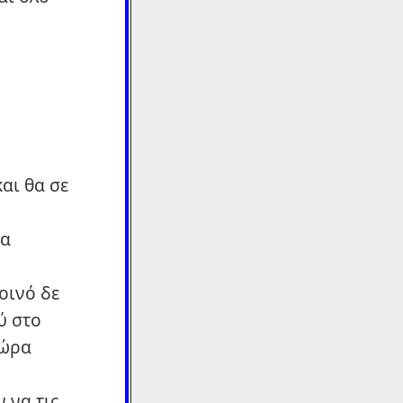
αι θα σε
θα
κοινό δε
ύ στο
 ώρα
 να τις