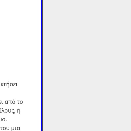
ακτήσει
ι από το
ίλους, ή
μο.
 του μια