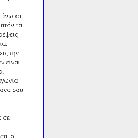
πάνω και
νατόν τα
ρέψεις
ια.
εις την
ν είναι
ο.
αγωνία
κόνα σου
 σε
τα, ο