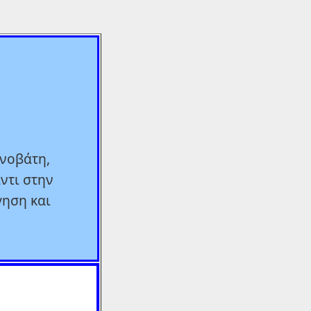
ινοβάτη,
ντι στην
γηση και