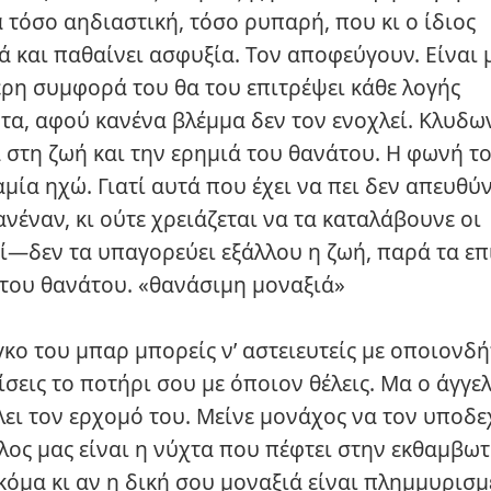
τόσο αηδιαστική, τόσο ρυπαρή, που κι ο ίδιος
 και παθαίνει ασφυξία. Τον αποφεύγουν. Είναι 
ρη συμφορά του θα του επιτρέψει κάθε λογής
τα, αφού κανένα βλέμμα δεν τον ενοχλεί. Κλυδων
 στη ζωή και την ερημιά του θανάτου. Η φωνή τ
μία ηχώ. Γιατί αυτά που έχει να πει δεν απευθύ
ανέναν, κι ούτε χρειάζεται να τα καταλάβουνε οι
ί—δεν τα υπαγορεύει εξάλλου η ζωή, παρά τα επ
 του θανάτου. «θανάσιμη μοναξιά»
κο του μπαρ μπορείς ν’ αστειευτείς με οποιονδή
σεις το ποτήρι σου με όποιον θέλεις. Μα ο άγγε
ει τον ερχομό του. Μείνε μονάχος να τον υποδεχ
λος μας είναι η νύχτα που πέφτει στην εκθαμβωτ
κόμα κι αν η δική σου μοναξιά είναι πλημμυρισμ