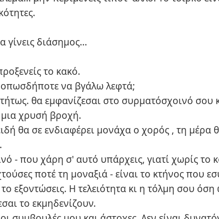
κότητες.
να γίνεις διάσημος…
 προξενείς το κακό.
ι οπωσδήποτε να βγάλω λεφτά;
ιτήτως. θα εμφανίζεσαι στο συρματόσχοινό σου κ
 μια χρυσή βροχή.
επειδή θα σε ενδιαφέρει μονάχα ο χορός , τη μέρα 
.
κοινό - που χάρη σ' αυτό υπάρχεις, γιατί χωρίς το 
τούσες ποτέ τη μοναξιά - είναι το κτήνος που εσ
 το εξοντώσεις. Η τελειότητα κι η τόλμη σου όση
σαι το εκμηδενίζουν.
οι συμβουλές μου και άστοχες. Δεν είναι δυνατόν