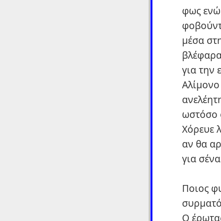
φως ενώ 
φοβούντ
μέσα στη
βλέφαρα
για την 
Αλίμονο 
ανελέητ
ωστόσο φ
Χόρευε 
αν θα α
για σένα
Ποιος φ
συρματό
Ο έρωτα