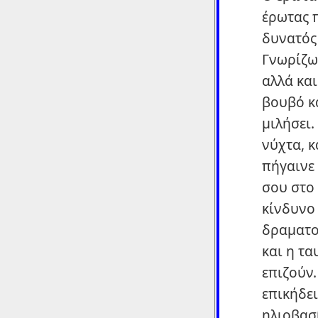
έρωτας π
δυνατός
Γνωρίζω 
αλλά κα
βουβό κ
μιλήσει.
νύχτα, κ
πήγαινε 
σου στο 
κίνδυνο 
δραματο
και η τα
επιζούν
επικήδει
ηλιοβασί