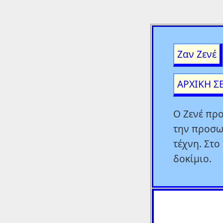
Ζαν Ζενέ
ΑΡΧΙΚΗ Σ
Ο Ζενέ προ
την προσω
τέχνη. Στ
δοκίμιο.