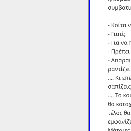
συμβατι
- Κοίτα 
- Γιατί;
- Για να
- Πρέπε
- Απαρα
ραντίζει
.... Κι 
σαπίζεις
.... Το 
θα καταχ
τέλος θα
εμφανίζε
Μάταιες 