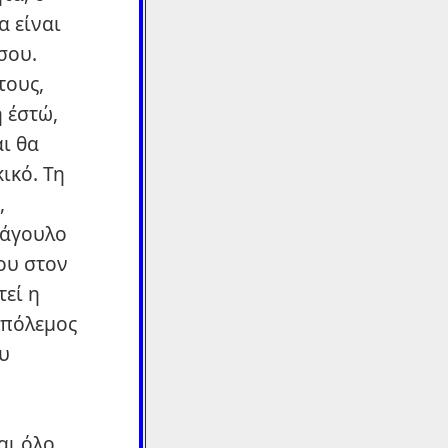
α είναι
σου.
τους,
 έστώ,
ι θα
ικό. Τη
,
μάγουλο
ου στον
τεί η
 πόλεμος
ου
αι όλο