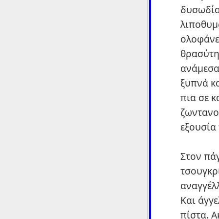
δυσωδία 
λιποθυμά
ολοφάνε
θρασύτη
ανάμεσα
ξυπνά κα
πια σε κ
ζωντανο
εξουσία
Στον πάγ
τσουγκρί
αναγγέλλ
Και άγγε
πίστα. Α