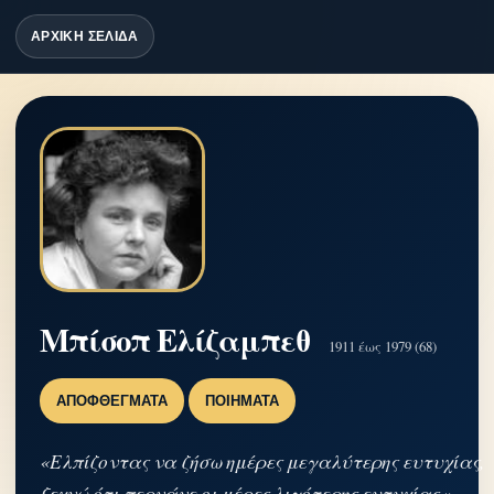
ΑΡΧΙΚΗ ΣΕΛΙΔΑ
Μπίσοπ Ελίζαμπεθ
1911 έως 1979 (68)
ΑΠΟΦΘΈΓΜΑΤΑ
ΠΟΙΉΜΑΤΑ
«Ελπίζοντας να ζήσω ημέρες μεγαλύτερης ευτυχίας,
ξεχνώ ότι περνάνε οι μέρες λιγότερης ευτυχίας.»